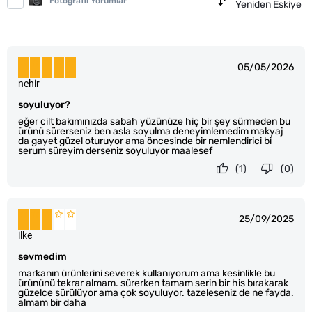
Fotoğraflı Yorumlar
Yeniden Eskiye
05/05/2026
nehir
soyuluyor?
eğer cilt bakımınızda sabah yüzünüze hiç bir şey sürmeden bu
ürünü sürerseniz ben asla soyulma deneyimlemedim makyaj
da gayet güzel oturuyor ama öncesinde bir nemlendirici bi
serum süreyim derseniz soyuluyor maalesef
(1)
(0)
25/09/2025
ilke
sevmedim
markanın ürünlerini severek kullanıyorum ama kesinlikle bu
ürününü tekrar almam. sürerken tamam serin bir his bırakarak
güzelce sürülüyor ama çok soyuluyor. tazeleseniz de ne fayda.
almam bir daha