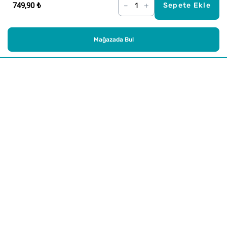
749,90 ₺
–
+
Sepete Ekle
Mağazada Bul
Alışveriş
Kurumsal
Watsons Club