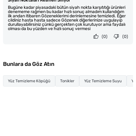
Siyah Noktaları Resmen Siliyor
Bugüne kadar piyasadaki bütün siyah nokta karşıtıtığı ürünleri
denememe rağmen bu kadar hızlı sonuç almadım kullandığım
ilk andan itibaren Gözeneklerimi derinlemesine temizledi. Eğer
cildiniz hasta hasta sadece Gözenek diğerlerinize uygulayıp
durullayabilirsiniz çünkü gerçekten çok kurutuyor ama faydalı
olması da bu yüzden ve hızlı sonuç vermesi
(0)
(0)
Bunlara da Göz Atın
Yüz Temizleme Köpüğü
Tonikler
Yüz Temizleme Suyu
Yü