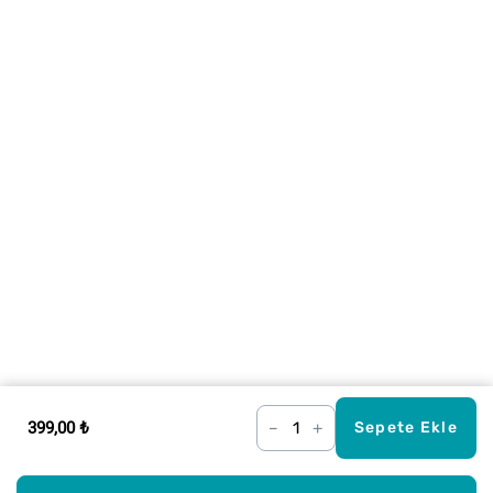
399,00 ₺
–
+
Sepete Ekle