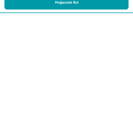
Mağazada Bul
Alışveriş
Kurumsal
Watsons Club
Yardım
Yasal