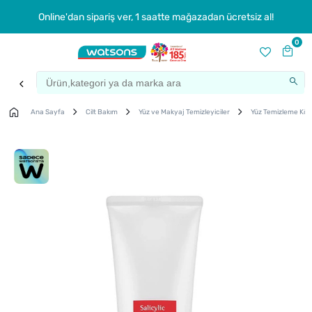
Online'dan sipariş ver, 1 saatte mağazadan ücretsiz al!
0
Ana Sayfa
Cilt Bakım
Yüz ve Makyaj Temizleyiciler
Yüz Temizleme Kö