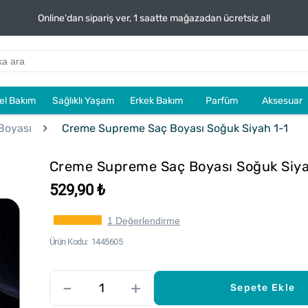
Online'dan sipariş ver, 1 saatte mağazadan ücretsiz al!
sel Bakım
Sağlıklı Yaşam
Erkek Bakım
Parfüm
Aksesuar
Boyası
Creme Supreme Saç Boyası Soğuk Siyah 1-1
Creme Supreme Saç Boyası Soğuk Siya
529,90 ₺
1 Değerlendirme
Ürün Kodu
1445605
–
+
Sepete Ekle