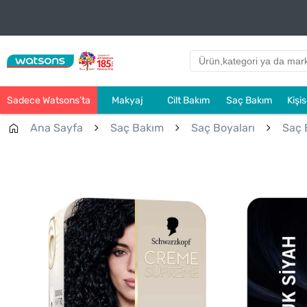
Sadece Watsons’ta
Makyaj
Cilt Bakım
Saç Bakım
Kişi
Ana Sayfa
Saç Bakım
Saç Boyaları
Saç 