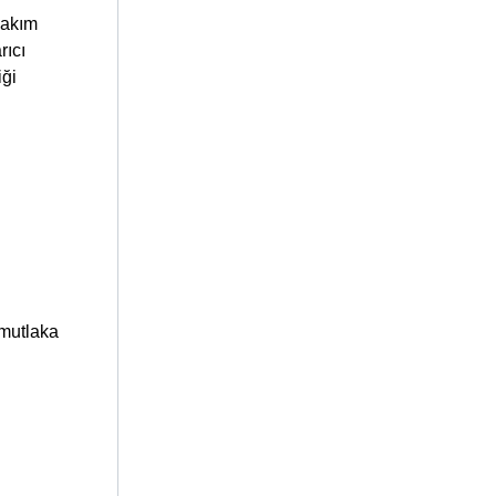
bakım
rıcı
iği
 mutlaka