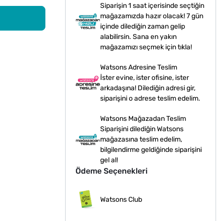
Siparişin 1 saat içerisinde seçtiğin
mağazamızda hazır olacak! 7 gün
içinde dilediğin zaman gelip
alabilirsin. Sana en yakın
mağazamızı seçmek için tıkla!
Watsons Adresine Teslim
İster evine, ister ofisine, ister
arkadaşına! Dilediğin adresi gir,
siparişini o adrese teslim edelim.
Watsons Mağazadan Teslim
Siparişini dilediğin Watsons
mağazasına teslim edelim,
bilgilendirme geldiğinde siparişini
gel al!
Ödeme Seçenekleri
Watsons Club