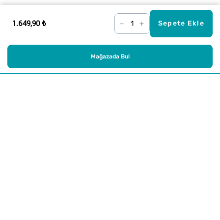
1.649,90 ₺
–
+
Sepete Ekle
Mağazada Bul
Alışveriş
Kurumsal
Watsons Club