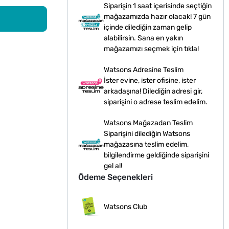
Siparişin 1 saat içerisinde seçtiğin
mağazamızda hazır olacak! 7 gün
içinde dilediğin zaman gelip
alabilirsin. Sana en yakın
mağazamızı seçmek için tıkla!
Watsons Adresine Teslim
İster evine, ister ofisine, ister
arkadaşına! Dilediğin adresi gir,
siparişini o adrese teslim edelim.
Watsons Mağazadan Teslim
Siparişini dilediğin Watsons
mağazasına teslim edelim,
bilgilendirme geldiğinde siparişini
gel al!
Ödeme Seçenekleri
Watsons Club