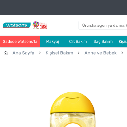
Sadece Watsons’ta
Makyaj
Cilt Bakım
Saç Bakım
Kişi
Ana Sayfa
Kişisel Bakım
Anne ve Bebek