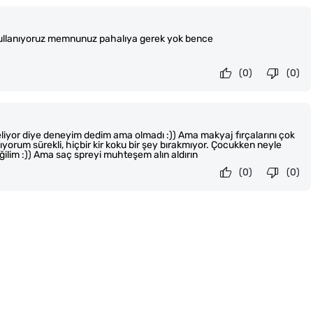
llanıyoruz memnunuz pahalıya gerek yok bence
(0)
(0)
geliyor diye deneyim dedim ama olmadı :)) Ama makyaj fırçalarını çok
alıyorum sürekli, hiçbir kir koku bir şey bırakmıyor. Çocukken neyle
ğilim :)) Ama saç spreyi muhteşem alın aldırın
(0)
(0)