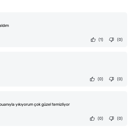
aldım
(1)
(0)
(0)
(0)
uanıyla yıkıyorum çok güzel temizliyor
(0)
(0)