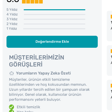
5 Yıldız
4 Yıldız
3 Yıldız
2 Yıldız
1 Yıldız
Değerlendirme Ekle
MÜŞTERILERIMIZIN
GÖRÜŞLERI
Yorumların Yapay Zeka Özeti
Müşteriler, ürünün etkili temizleme
özelliklerinden ve hoş kokusundan memnun.
Uzun yıllardır tercih edilen bir şampuan olarak
biliniyor. Genel olarak, kullanıcılar ürünün
performansını yeterli buluyor.
Etkili temizlik
Hoş koku