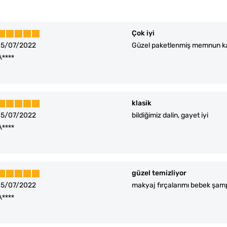
Çok iyi
15/07/2022
Güzel paketlenmiş memnun k
A****
klasik
15/07/2022
bildiğimiz dalin, gayet iyi
A****
güzel temizliyor
15/07/2022
makyaj fırçalarımı bebek şamp
A****