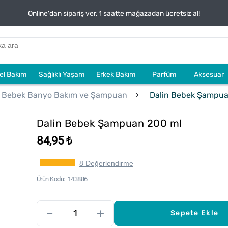
Online'dan sipariş ver, 1 saatte mağazadan ücretsiz al!
sel Bakım
Sağlıklı Yaşam
Erkek Bakım
Parfüm
Aksesuar
Bebek Banyo Bakım ve Şampuan
Dalin Bebek Şampua
Dalin Bebek Şampuan 200 ml
84,95 ₺
8 Değerlendirme
Ürün Kodu
143886
–
+
Sepete Ekle