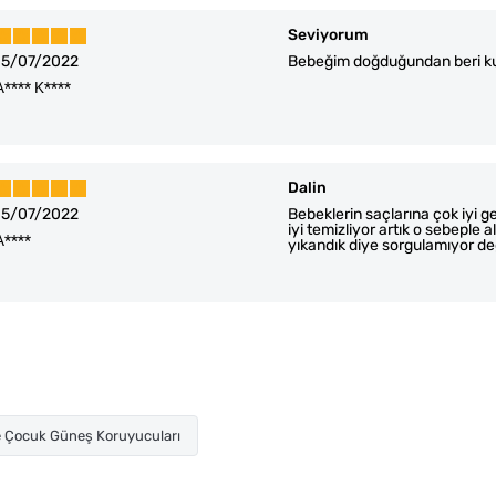
Seviyorum
15/07/2022
Bebeğim doğduğundan beri ku
A**** K****
Dalin
15/07/2022
Bebeklerin saçlarına çok iyi 
iyi temizliyor artık o sebeple 
A****
yıkandık diye sorgulamıyor de
 Çocuk Güneş Koruyucuları