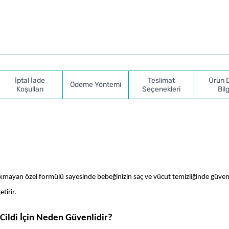
İptal İade
Teslimat
Ürün 
Ödeme Yöntemi
Koşulları
Seçenekleri
Bilg
 yakmayan özel formülü sayesinde bebeğinizin saç ve vücut temizliğinde güvenl
tirir.
ildi İçin Neden Güvenlidir?