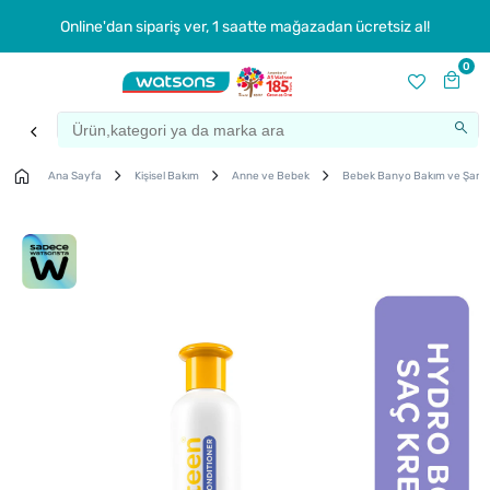
Online'dan sipariş ver, 1 saatte mağazadan ücretsiz al!
0
Ana Sayfa
Kişisel Bakım
Anne ve Bebek
Bebek Banyo Bakım ve Şam