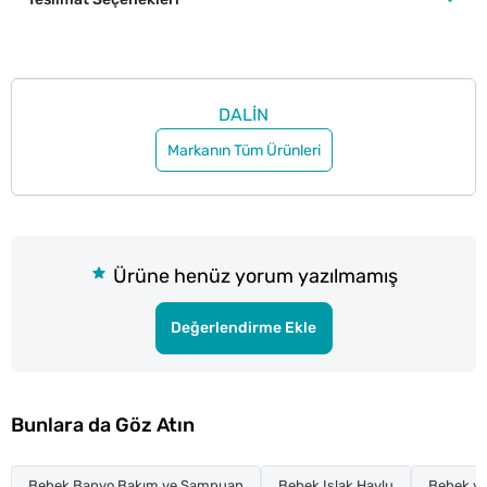
DALİN
Markanın Tüm Ürünleri
Ürüne henüz yorum yazılmamış
Değerlendirme Ekle
Bunlara da Göz Atın
Bebek Banyo Bakım ve Şampuan
Bebek Islak Havlu
Bebek ve