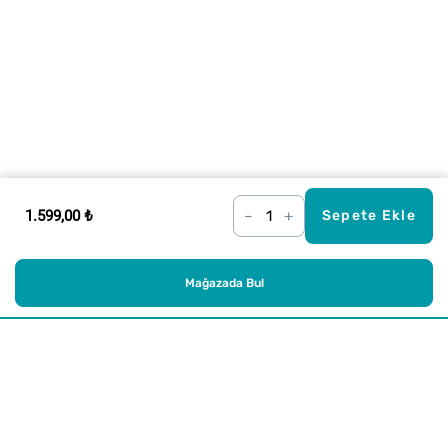
1.599,00 ₺
–
+
Sepete Ekle
Mağazada Bul