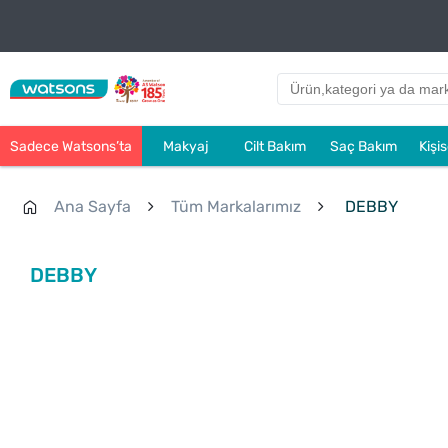
Sadece Watsons’ta
Makyaj
Cilt Bakım
Saç Bakım
Kişi
Ana Sayfa
Tüm Markalarımız
DEBBY
DEBBY