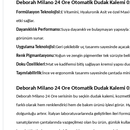
Deborah Milano 24 Ore Otomatik Dudak Kalemi 02
Formülasyon Teknolojisi:
E Vitamini, Hyaluronik Asit ve özel Maxi
etki sağlar.
Dayanıklılık Performansı:
Suya dayanıklı ve bulaşmayan yapısıyla 
görünüm sunar.
Uygulama Teknolojisi:
Geri çekilebilir uç tasarımı sayesinde açacak 
Renk Pigmantasyonu:
Yoğun ve zengin pigmentler tek sürüşte bel
Doku Özellikleri:
Mat ve kadifemsi bitiş sağlayan kremsi yapısı d
Taşınılabilirlik:
İnce ve ergonomik tasarımı sayesinde çantada mini
Deborah Milano 24 Ore Otomatik Dudak Kalemi 02
Deborah Milano 24 Ore serisinin bu seçkin dudak kalemi, kozmeti
farklı olarak hem renklendirici hem de bakım ürünü işlevi görür. Hy
dolgunluğu artırır. İtalyan laboratuvarlarında geliştirilen ileri fo
sanatçılarının çantalarında vazgeçilmez olan bu ürün, günlük kullan