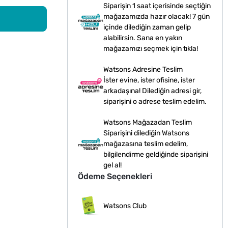
Siparişin 1 saat içerisinde seçtiğin
mağazamızda hazır olacak! 7 gün
içinde dilediğin zaman gelip
alabilirsin. Sana en yakın
mağazamızı seçmek için tıkla!
Watsons Adresine Teslim
İster evine, ister ofisine, ister
arkadaşına! Dilediğin adresi gir,
siparişini o adrese teslim edelim.
Watsons Mağazadan Teslim
Siparişini dilediğin Watsons
mağazasına teslim edelim,
bilgilendirme geldiğinde siparişini
gel al!
Ödeme Seçenekleri
Watsons Club