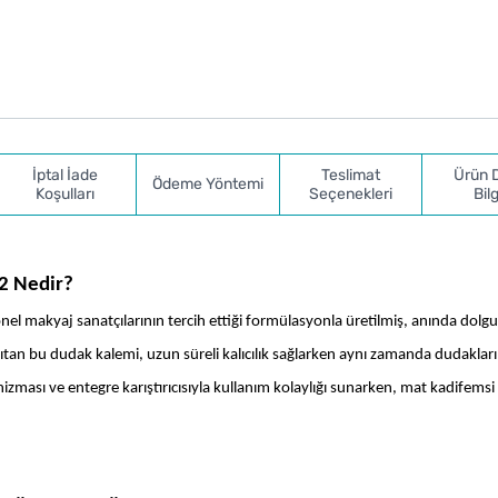
İptal İade
Teslimat
Ürün 
Ödeme Yöntemi
Koşulları
Seçenekleri
Bilg
2 Nedir?
akyaj sanatçılarının tercih ettiği formülasyonla üretilmiş, anında dolgunl
tan bu dudak kalemi, uzun süreli kalıcılık sağlarken aynı zamanda dudakların
anizması ve entegre karıştırıcısıyla kullanım kolaylığı sunarken, mat kadifemsi b