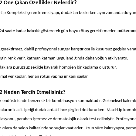
 Öne Çıkan Özellikler Nelerdir?
-Lip Kompleksi içeren kremsi yapı, dudakları beslerken aynı zamanda dolgunla
24 saate kadar kalıcılık göstererek gün boyu rötuş gerektirmeden 
mükemm
gerektirmez, dahili profesyonel sünger karıştırıcısı ile kusursuz geçişler yarat
irgin renk verir, katman katman uygulandığında daha yoğun etki yaratır.
udaklara pürüzsüz şekilde kayarak homojen bir kaplama oluşturur.
mal yer kaplar, her an rötuş yapma imkanı sağlar.
 Neden Tercih Etmelisiniz?
k endüstrisinde benzersiz bir kombinasyon sunmaktadır. Geleneksel kaleml
aluronik asit içeriği dudaklardaki ince çizgileri doldururken, Maxi-Lip komple
rmülasyonu, paraben içermez ve dermatolojik olarak test edilmiştir. Profesyon
ıcılara da salon kalitesinde sonuçlar vaat eder. Uzun süre kalıcı yapısı, yem