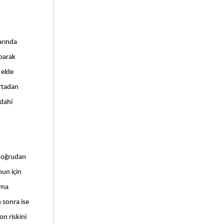
rında 
parak 
elde 
rtadan 
dahi 
doğrudan 
un için 
ma 
sonra ise 
 riskini 