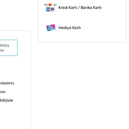
Kredi Kartı / Banka Kartı
Hediye Kartı
Detay
isi
aştırıcı 
ızı 
itişiyle 