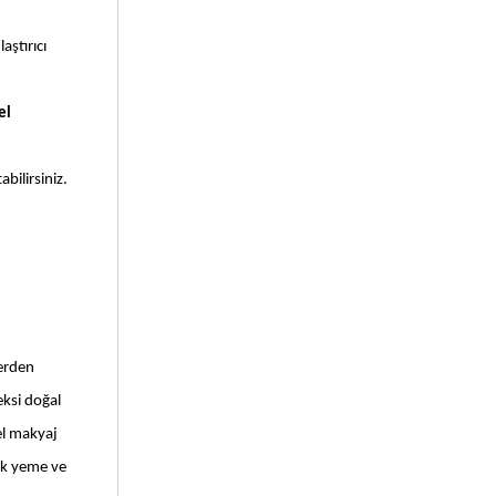
ştırıcı 
el
abilirsiniz.
erden 
ksi doğal 
el makyaj 
ek yeme ve 