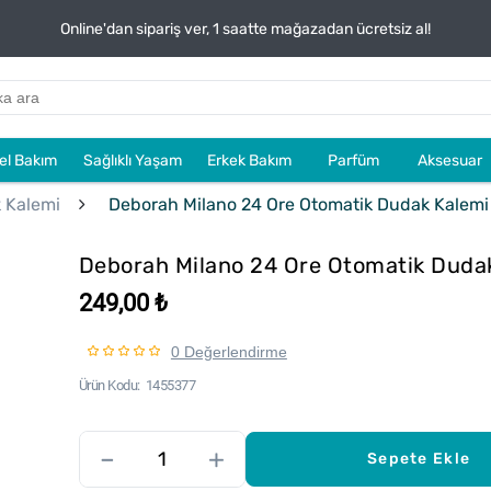
Online'dan sipariş ver, 1 saatte mağazadan ücretsiz al!
sel Bakım
Sağlıklı Yaşam
Erkek Bakım
Parfüm
Aksesuar
 Kalemi
Deborah Milano 24 Ore Otomatik Dudak Kalemi
Deborah Milano 24 Ore Otomatik Duda
249,00 ₺
0 Değerlendirme
Ürün Kodu
1455377
–
+
Sepete Ekle