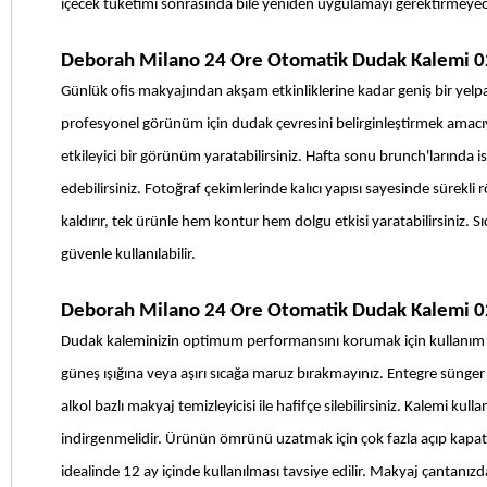
içecek tüketimi sonrasında bile yeniden uygulamayı gerektirmeyece
Deborah Milano 24 Ore Otomatik Dudak Kalemi 02
Günlük ofis makyajından akşam etkinliklerine kadar geniş bir yelpaze
profesyonel görünüm için dudak çevresini belirginleştirmek amacıyl
etkileyici bir görünüm yaratabilirsiniz. Hafta sonu brunch'larında i
edebilirsiniz. Fotoğraf çekimlerinde kalıcı yapısı sayesinde sürekli
kaldırır, tek ürünle hem kontur hem dolgu etkisi yaratabilirsiniz. 
güvenle kullanılabilir.
Deborah Milano 24 Ore Otomatik Dudak Kalemi 02 
Dudak kaleminizin optimum performansını korumak için kullanım s
güneş ışığına veya aşırı sıcağa maruz bırakmayınız. Entegre sünger k
alkol bazlı makyaj temizleyicisi ile hafifçe silebilirsiniz. Kalemi
indirgenmelidir. Ürünün ömrünü uzatmak için çok fazla açıp kapatma
idealinde 12 ay içinde kullanılması tavsiye edilir. Makyaj çantanı