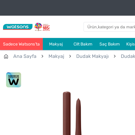
Sadece Watsons’ta
Makyaj
Cilt Bakım
Saç Bakım
Kişi
Ana Sayfa
Makyaj
Dudak Makyajı
Dudak