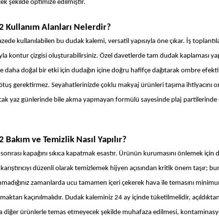
k şekilde optimize edilmiştir.
 Kullanım Alanları Nelerdir?
de kullanılabilen bu dudak kalemi, versatil yapısıyla öne çıkar. İş toplantıla
a kontur çizgisi oluşturabilirsiniz. Özel davetlerde tam dudak kaplaması ya
se daha doğal bir etki için dudağın içine doğru hafifçe dağıtarak ombre efekti 
 rötuş gerektirmez. Seyahatlerinizde çoklu makyaj ürünleri taşıma ihtiyacını o
Sıcak yaz günlerinde bile akma yapmayan formülü sayesinde plaj partilerinde 
Bakım ve Temizlik Nasıl Yapılır?
onrası kapağını sıkıca kapatmak esastır. Ürünün kurumasını önlemek için 
arıştırıcıyı düzenli olarak temizlemek hijyen açısından kritik önem taşır; bun
 kullanmadığınız zamanlarda ucu tamamen içeri çekerek hava ile temasını minimu
ktan kaçınılmalıdır. Dudak kaleminiz 24 ay içinde tüketilmelidir, açıldıktan 
zda diğer ürünlerle temas etmeyecek şekilde muhafaza edilmesi, kontaminasyon