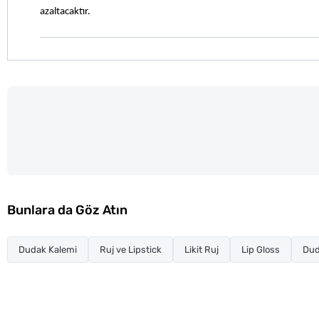
azaltacaktır.
Bunlara da Göz Atın
Dudak Kalemi
Ruj ve Lipstick
Likit Ruj
Lip Gloss
Dud