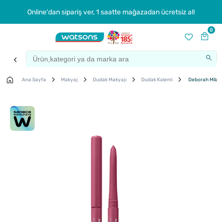
Online'dan sipariş ver, 1 saatte mağazadan ücretsiz al!
0
Ana Sayfa
Makyaj
Dudak Makyajı
Dudak Kalemi
Deborah Milan