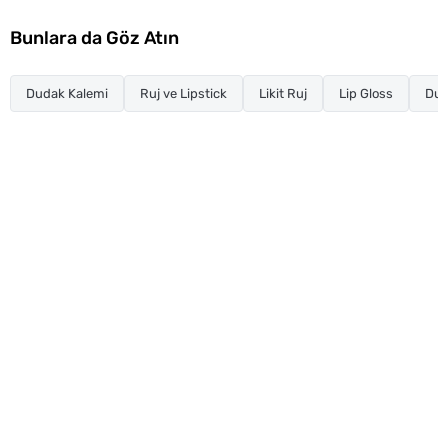
Bunlara da Göz Atın
Dudak Kalemi
Ruj ve Lipstick
Likit Ruj
Lip Gloss
Dud