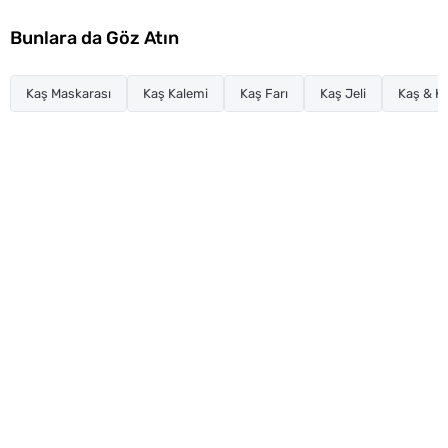
Bunlara da Göz Atın
Kaş Maskarası
Kaş Kalemi
Kaş Farı
Kaş Jeli
Kaş & K