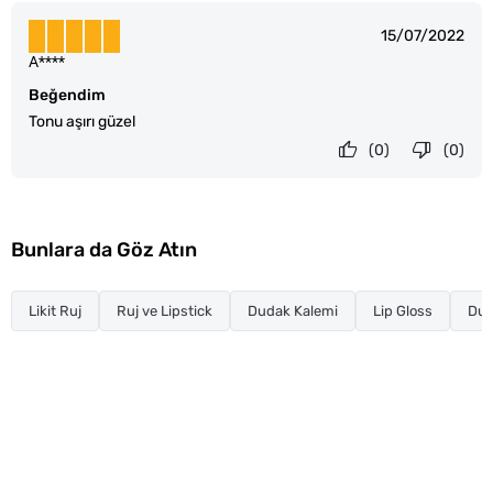
15/07/2022
A****
Beğendim
Tonu aşırı güzel
(0)
(0)
Bunlara da Göz Atın
Likit Ruj
Ruj ve Lipstick
Dudak Kalemi
Lip Gloss
Dud