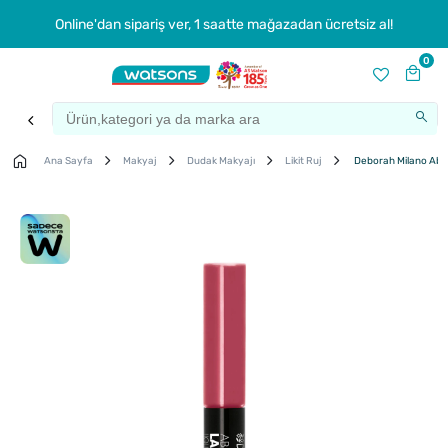
Online'dan sipariş ver, 1 saatte mağazadan ücretsiz al!
0
Ana Sayfa
Makyaj
Dudak Makyajı
Likit Ruj
Deborah Milano Absol