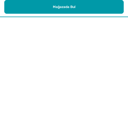
Mağazada Bul
Alışveriş
Kurumsal
Watsons Club
Yardım