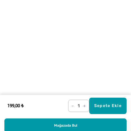
199,00 ₺
–
+
Sepete Ekle
Mağazada Bul