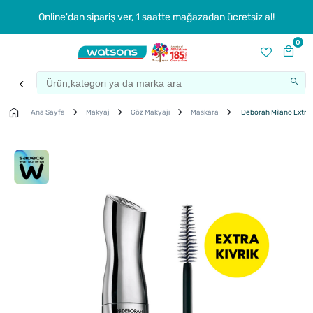
Online'dan sipariş ver, 1 saatte mağazadan ücretsiz al!
0
Ana Sayfa
Makyaj
Göz Makyajı
Maskara
Deborah Milano Extrao