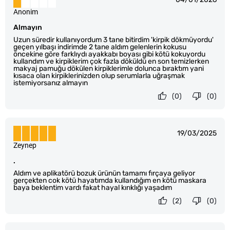
Anonim
Almayın
Uzun süredir kullanıyordum 3 tane bitirdim 'kirpik dökmüyordu'
geçen yılbaşı indirimde 2 tane aldım gelenlerin kokusu
öncekine göre farklıydı ayakkabı boyası gibi kötü kokuyordu
kullandım ve kirpiklerim çok fazla döküldü en son temizlerken
makyaj pamuğu dökülen kirpiklerimle dolunca bıraktım yani
kısaca olan kirpiklerinizden olup serumlarla uğraşmak
istemiyorsanız almayın
(0)
(0)
19/03/2025
Zeynep
.
Aldım ve aplikatörü bozuk ürünün tamamı fırçaya geliyor
gerçekten cok kötü hayatımda kullandığım en kötü maskara
baya beklentim vardı fakat hayal kırıklığı yaşadım
(2)
(0)