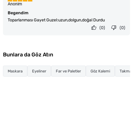
Anonim
Begendim
Toparlanması Gayet Guzel:uzun,dolgun,doğal Durdu
(0)
(0)
Bunlara da Göz Atın
Maskara
Eyeliner
Far ve Paletler
Göz Kalemi
Takma K