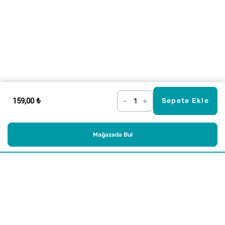
159,00 ₺
–
+
Sepete Ekle
Mağazada Bul