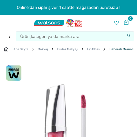
Online'dan sipariş ver, 1 saatte mağazadan ücretsiz al!
0
Ana Sayfa
Makyaj
Dudak Makyajı
Lip Gloss
Deborah Milano Sup