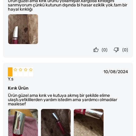
Ürün güzel ama kırık ürünü yollamışlar.kargoda kırıldığını
sanmıyorum çünkü kutunun dışında bi hasar eziklik yok.tam bir
hayal kırıklığı
(0)
(0)
10/08/2024
Y.s
Kırık Ürün
Ürün güzel ama kırık ve kutuya akmış bir şekilde elime
ulaştı.yetkililerden yardım istedim ama yardımcı olmadılar
maalesef