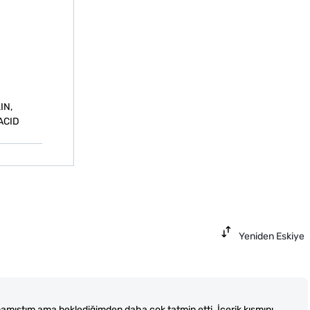
IN,
ACID
Yeniden Eskiye
amıştım ama beklediğimden daha çok tatmin etti. İçerik kısmını