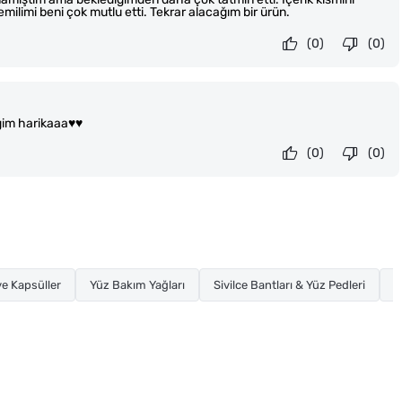
emilimi beni çok mutlu etti. Tekrar alacağım bir ürün.
(0)
(0)
im harikaaa♥️♥️
(0)
(0)
e Kapsüller
Yüz Bakım Yağları
Sivilce Bantları & Yüz Pedleri
K