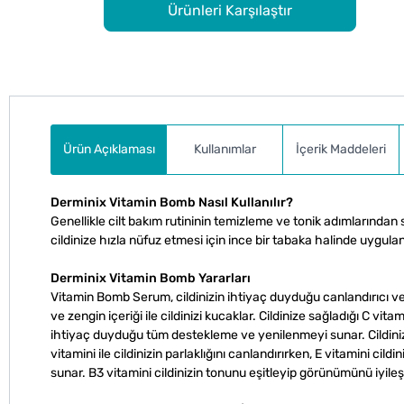
Ürünleri Karşılaştır
Ürün Açıklaması
Kullanımlar
İçerik Maddeleri
Derminix Vitamin Bomb Nasıl Kullanılır?
Genellikle cilt bakım rutininin temizleme ve tonik adımlarından
cildinize hızla nüfuz etmesi için ince bir tabaka halinde uygulana
Derminix Vitamin Bomb Yararları
Vitamin Bomb Serum, cildinizin ihtiyaç duyduğu canlandırıcı ve 
ve zengin içeriği ile cildinizi kucaklar. Cildinize sağladığı C vitam
ihtiyaç duyduğu tüm destekleme ve yenilenmeyi sunar. Cildinizi 
vitamini ile cildinizin parlaklığını canlandırırken, E vitamini cildi
sunar. B3 vitamini cildinizin tonunu eşitleyip görünümünü iyileşti