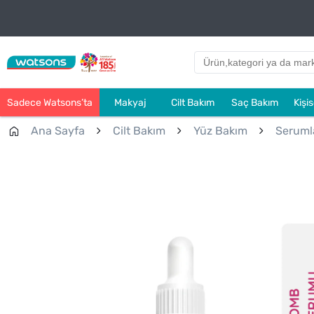
Sadece Watsons’ta
Makyaj
Cilt Bakım
Saç Bakım
Kişi
Ana Sayfa
Cilt Bakım
Yüz Bakım
Seruml