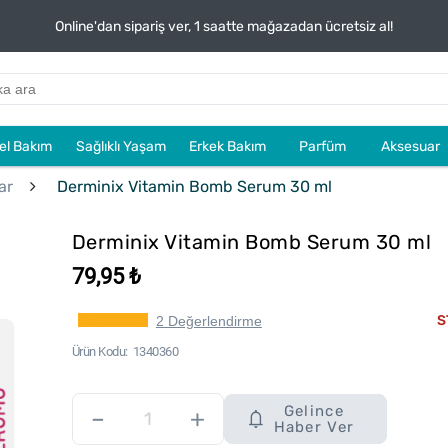
Online'dan sipariş ver, 1 saatte mağazadan ücretsiz al!
sel Bakım
Sağlıklı Yaşam
Erkek Bakım
Parfüm
Aksesuar
ar
Derminix Vitamin Bomb Serum 30 ml
Derminix Vitamin Bomb Serum 30 ml
79,95 ₺
S
2 Değerlendirme
Ürün Kodu
1340360
Gelince
–
+
Haber Ver