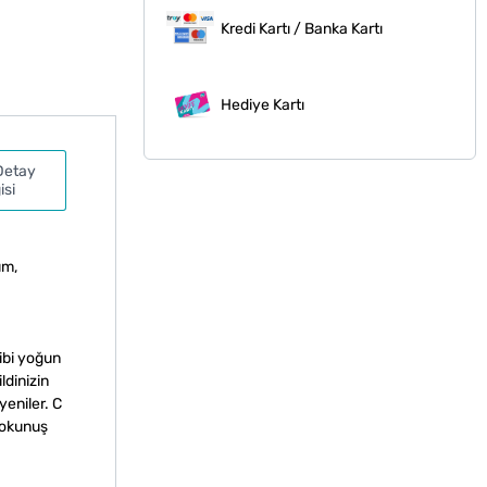
Kredi Kartı / Banka Kartı
Hediye Kartı
Detay
isi
um,
ibi yoğun
ldinizin
yeniler. C
 dokunuş