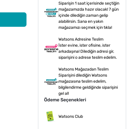
Siparişin 1 saat içerisinde seçtiğin
mağazamızda hazır olacak! 7 gün
içinde dilediğin zaman gelip
alabilirsin. Sana en yakın
mağazamızı seçmek için tıkla!
Watsons Adresine Teslim
İster evine, ister ofisine, ister
arkadaşına! Dilediğin adresi gir,
siparişini o adrese teslim edelim.
Watsons Mağazadan Teslim
Siparişini dilediğin Watsons
mağazasına teslim edelim,
bilgilendirme geldiğinde siparişini
gel al!
Ödeme Seçenekleri
Watsons Club