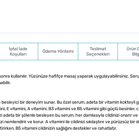
İptal İade
Teslimat
Ürün 
Ödeme Yöntemi
Koşulları
Seçenekleri
Bilg
 sonra kullanılır. Yüzünüze hafifçe masaj yaparak uygulayabilirsiniz. Ser
bilir.
besleyici bir deneyim sunar. Bu özel serum, adeta bir vitamin kokteyli g
ini, E vitamini, A vitamini, B3 vitamini ve B5 vitamini gibi güçlü besinler, ci
adeta bir şölenle besleyen bu serum, her damlasıyla cildinizi onarır ve 
nizi nemlendirir ve korur. A vitamini ile cildinizi sıkılaştırır ve pürüzsüz bir
rirken, B5 vitamini cildinizin sağlığını destekler ve rahatlatır.