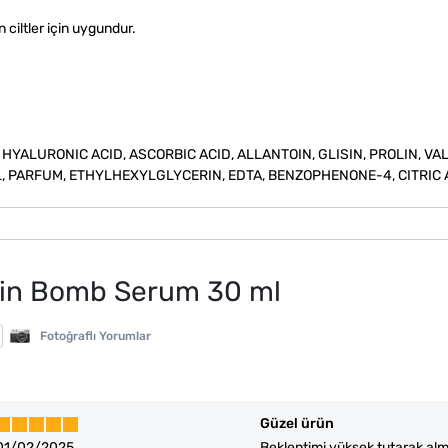
 ciltler için uygundur.
YALURONIC ACID, ASCORBIC ACID, ALLANTOIN, GLISIN, PROLIN, VAL
 PARFUM, ETHYLHEXYLGLYCERIN, EDTA, BENZOPHENONE-4, CITRIC 
min Bomb Serum 30 ml
Fotoğraflı Yorumlar
Güzel ürün
01/02/2025
Beklentimi yüksek tutarak alm