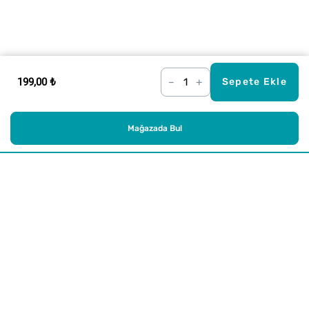
199,00 ₺
–
+
Sepete Ekle
Mağazada Bul
Alışveriş
Kurumsal