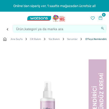
Online'dan sipariş ver, 1 saatte mağazadan ücretsiz al!
0
Ana Sayfa
Cilt Bakım
Yüz Bakım
Serumlar
D'Feys Nemlendirici 