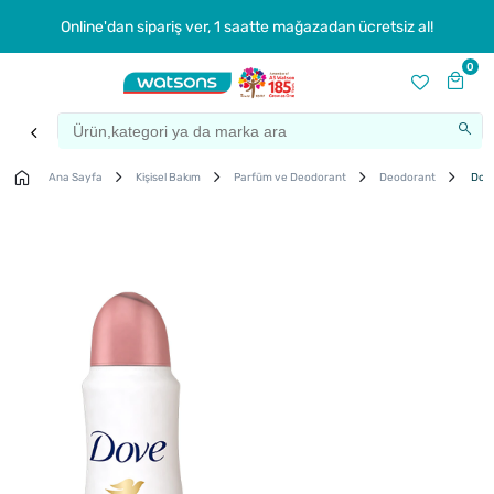
Online'dan sipariş ver, 1 saatte mağazadan ücretsiz al!
0
Ana Sayfa
Kişisel Bakım
Parfüm ve Deodorant
Deodorant
Dove