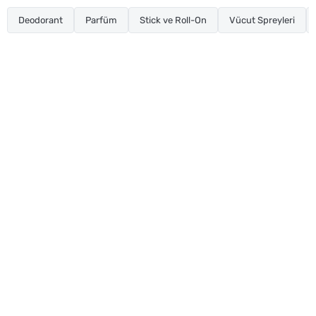
Deodorant
Parfüm
Stick ve Roll-On
Vücut Spreyleri