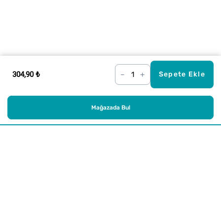
304,90 ₺
–
+
Sepete Ekle
Mağazada Bul
Alışveriş