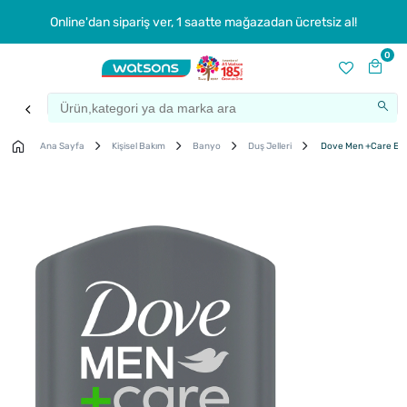
Online'dan sipariş ver, 1 saatte mağazadan ücretsiz al!
0
Ana Sayfa
Kişisel Bakım
Banyo
Duş Jelleri
Dove Men +Care Extr