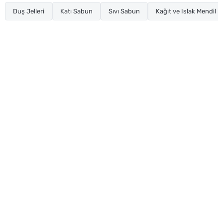
Duş Jelleri
Katı Sabun
Sıvı Sabun
Kağıt ve Islak Mendil