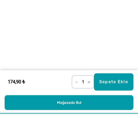
174,90 ₺
–
+
Sepete Ekle
Mağazada Bul