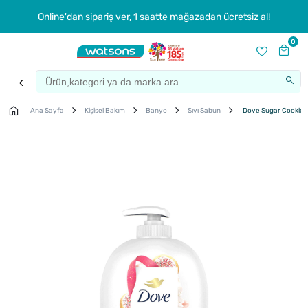
Online'dan sipariş ver, 1 saatte mağazadan ücretsiz al!
0
Ana Sayfa
Kişisel Bakım
Banyo
Sıvı Sabun
Dove Sugar Cookie S