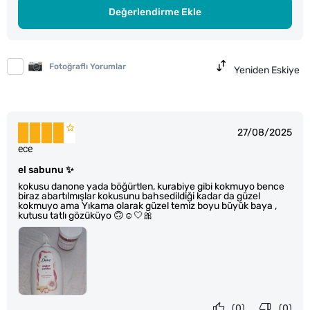
Değerlendirme Ekle
Fotoğraflı Yorumlar
Yeniden Eskiye
27/08/2025
ece
el sabunu ✨️
kokusu danone yada böğürtlen, kurabiye gibi kokmuyo bence
biraz abartılmışlar kokusunu bahsedildiği kadar da güzel
kokmuyo ama Yıkama olarak güzel temiz boyu büyük baya ,
kutusu tatlı gözüküyo 🙃☺️🤍🎀
(0)
(0)