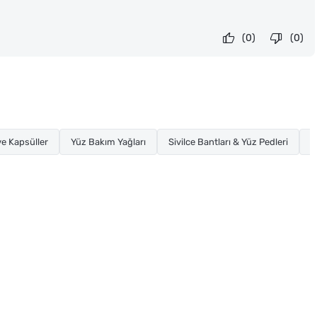
(0)
(0)
e Kapsüller
Yüz Bakım Yağları
Sivilce Bantları & Yüz Pedleri
K