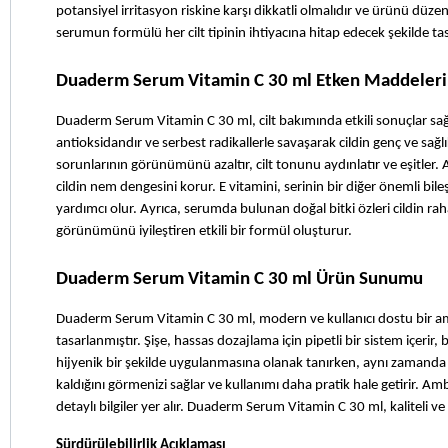
potansiyel irritasyon riskine karşı dikkatli olmalıdır ve ürünü düze
serumun formülü her cilt tipinin ihtiyacına hitap edecek şekilde tas
Duaderm Serum Vitamin C 30 ml Etken Maddeleri
Duaderm Serum Vitamin C 30 ml, cilt bakımında etkili sonuçlar sağl
antioksidandır ve serbest radikallerle savaşarak cildin genç ve sağl
sorunlarının görünümünü azaltır, cilt tonunu aydınlatır ve eşitler.
cildin nem dengesini korur. E vitamini, serinin bir diğer önemli bile
yardımcı olur. Ayrıca, serumda bulunan doğal bitki özleri cildin rah
görünümünü iyileştiren etkili bir formül oluşturur.
Duaderm Serum Vitamin C 30 ml Ürün Sunumu
Duaderm Serum Vitamin C 30 ml, modern ve kullanıcı dostu bir amb
tasarlanmıştır. Şişe, hassas dozajlama için pipetli bir sistem içer
hijyenik bir şekilde uygulanmasına olanak tanırken, aynı zamanda 
kaldığını görmenizi sağlar ve kullanımı daha pratik hale getirir. Amb
detaylı bilgiler yer alır. Duaderm Serum Vitamin C 30 ml, kaliteli ve e
Sürdürülebilirlik Açıklaması