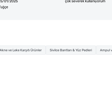
15/01/2025
çok severek kullaniyorum
Tuğçe
Akne ve Leke Karşıtı Ürünler
Sivilce Bantları & Yüz Pedleri
Ampul v