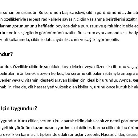
 sunan bir üründür. Bu serumun başlıca işlevi, cildin görünümünü aydınlat
zellikleriyle serbest radikallerle savaşır, cildin yaşlanma belirtilerini azaltır v
ının görünümünü hafifletir, böylece daha pürüzsüz ve ışıltılı bir cilt elde ede
artırır ve ince çizgilerin görünümünü azaltır. Bu serum aynı zamanda cilt bariye
li kullanımda, cildiniz daha aydınlık, canlı ve sağlıklı görünebilir.
ndur?
ndur. Özellikle cildinde solukluk, koyu lekeler veya düzensiz cilt tonu yaşayan
irtilerini önlemek isteyen herkes, bu serumu cilt bakım rutiniyle entegre ede
ler veya C vitamini desteği arayan kişiler için ideal bir üründür. Ayrıca, gen
ilir. Yine de, cilt hassasiyeti yüksek olan kişilerin, ürünü önce küçük bir al
 İçin Uygundur?
ygundur. Kuru ciltler, serumu kullanarak cildin daha canlı ve nemli görünmes
 dengeli bir görünüm kazanmasına yardımcı olabilirler. Karma ciltler de bu ürü
ellikleri karma cilt tiplerinde etkili sonuçlar verebilir. Hassas ciltler, ürünü