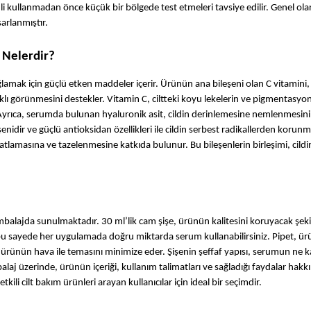
nli kullanmadan önce küçük bir bölgede test etmeleri tavsiye edilir. Genel olar
arlanmıştır.
 Nelerdir?
amak için güçlü etken maddeler içerir. Ürünün ana bileşeni olan C vitamini, g
ıklı görünmesini destekler. Vitamin C, ciltteki koyu lekelerin ve pigmentasyon
 Ayrıca, serumda bulunan hyaluronik asit, cildin derinlemesine nemlenmesini 
şenidir ve güçlü antioksidan özellikleri ile cildin serbest radikallerden korunm
atlamasına ve tazelenmesine katkıda bulunur. Bu bileşenlerin birleşimi, cildin
alajda sunulmaktadır. 30 ml’lik cam şişe, ürünün kalitesini koruyacak şekil
ir, bu sayede her uygulamada doğru miktarda serum kullanabilirsiniz. Pipet, ür
ürünün hava ile temasını minimize eder. Şişenin şeffaf yapısı, serumun ne k
alaj üzerinde, ürünün içeriği, kullanım talimatları ve sağladığı faydalar hakkı
tkili cilt bakım ürünleri arayan kullanıcılar için ideal bir seçimdir.