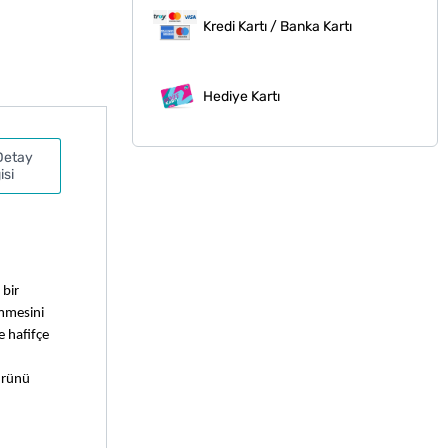
Kredi Kartı / Banka Kartı
Hediye Kartı
Detay
isi
bir 
mmesini 
 hafifçe 
Ürünü 