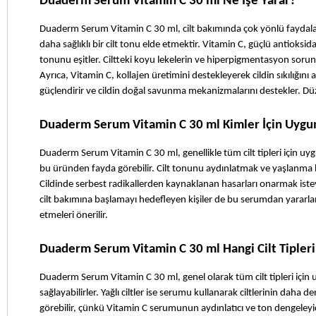
Duaderm Serum Vitamin C 30 ml Ne İşe Yarar?
Duaderm Serum Vitamin C 30 ml, cilt bakımında çok yönlü faydalar
daha sağlıklı bir cilt tonu elde etmektir. Vitamin C, güçlü antioksidan ö
tonunu eşitler. Ciltteki koyu lekelerin ve hiperpigmentasyon sorunlar
Ayrıca, Vitamin C, kollajen üretimini destekleyerek cildin sıkılığını 
güçlendirir ve cildin doğal savunma mekanizmalarını destekler. Düzen
Duaderm Serum Vitamin C 30 ml Kimler İçin Uygu
Duaderm Serum Vitamin C 30 ml, genellikle tüm cilt tipleri için uygu
bu üründen fayda görebilir. Cilt tonunu aydınlatmak ve yaşlanma bel
Cildinde serbest radikallerden kaynaklanan hasarları onarmak isteyen
cilt bakımına başlamayı hedefleyen kişiler de bu serumdan yararlanab
etmeleri önerilir.
Duaderm Serum Vitamin C 30 ml Hangi Cilt Tipleri
Duaderm Serum Vitamin C 30 ml, genel olarak tüm cilt tipleri için u
sağlayabilirler. Yağlı ciltler ise serumu kullanarak ciltlerinin daha
görebilir, çünkü Vitamin C serumunun aydınlatıcı ve ton dengeleyici öz