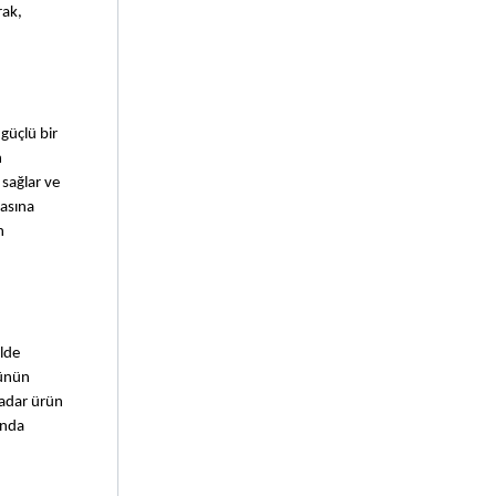
ak, 
üçlü bir 
 
sağlar ve 
asına 
 
de 
ünün 
adar ürün 
nda 