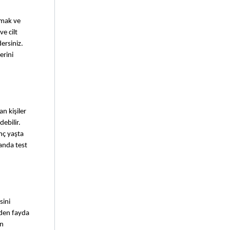
mak ve 
e cilt 
rsiniz. 
rini 
 kişiler 
bilir. 
ç yaşta 
anda test 
ini 
nden fayda 
n 