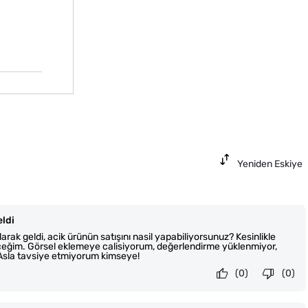
Yeniden Eskiye
eldi
rak geldi, acik ürünün satışını nasil yapabiliyorsunuz? Kesinlikle
eğim. Görsel eklemeye calisiyorum, değerlendirme yüklenmiyor,
! Asla tavsiye etmiyorum kimseye!
(0)
(0)