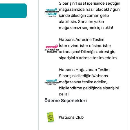
Siparişin 1 saat içerisinde seçtiğin
mağazamızda hazır olacak! 7 gün
içinde dilediğin zaman gelip
alabilirsin. Sana en yakın
mağazamızı seçmek için tıkla!
Watsons Adresine Teslim
İster evine, ister ofisine, ister
arkadaşına! Dilediğin adresi gir,
siparişini o adrese teslim edelim.
Watsons Mağazadan Teslim
Siparişini dilediğin Watsons
mağazasına teslim edelim,
bilgilendirme geldiğinde siparişini
gel al!
Ödeme Seçenekleri
Watsons Club