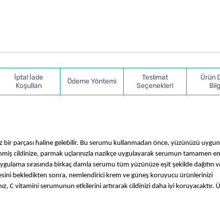
İptal İade
Teslimat
Ürün 
Ödeme Yöntemi
Koşulları
Seçenekleri
Bilg
 bir parçası haline gelebilir. Bu serumu kullanmadan önce, yüzünüzü uygun 
lenmiş cildinize, parmak uçlarınızla nazikçe uygulayarak serumun tamamen e
 Uygulama sırasında birkaç damla serumu tüm yüzünüze eşit şekilde dağıtın ve
esini bekledikten sonra, nemlendirici krem ve güneş koruyucu ürünlerinizi 
, C vitamini serumunun etkilerini artırarak cildinizi daha iyi koruyacaktır. 