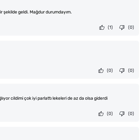
bir şekilde geldi. Mağdur durumdayım.
(1)
(0)
(0)
(0)
ıyor cildimi çok iyi parlattı lekeleri de az da olsa giderdi
(0)
(0)