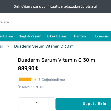
Online'dan sipariş ver, 1 saatte mağazadan ücretsiz al!
sel Bakım
Sağlıklı Yaşam
Erkek Bakım
Parfüm
Aksesuar
ar
Duaderm Serum Vitamin C 30 ml
Duaderm Serum Vitamin C 30 ml
889,90 ₺
5 Değerlendirme
Ürün Kodu
1393196
–
+
Sepete Ekle