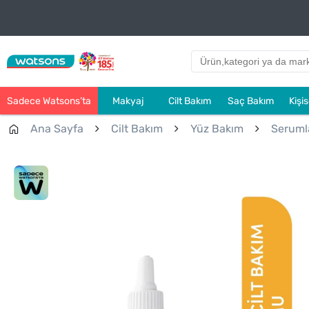
Sadece Watsons’ta
Makyaj
Cilt Bakım
Saç Bakım
Kişi
Ana Sayfa
Cilt Bakım
Yüz Bakım
Seruml