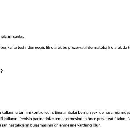
alarını sağlar.
 beş kalite testinden geçer. Ek olarak bu prezervatif dermatolojik olarak da te
r?
ullanma tarihini kontrol edin. Eğer ambalaj belirgin şekilde hasar görmüşse
ifi kullanın. Penisin partnerinize temas etmesinden önce prezervatif takın. Bu
bulaşan hastalıkların bulaşmasının önlenmesine yardımcı olur.