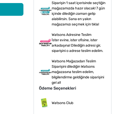
Siparişin 1 saat içerisinde seçtiğin
mağazamızda hazır olacak! 7 gün
içinde dilediğin zaman gelip
alabilirsin. Sana en yakın
mağazamızı seçmek için tıkla!
Watsons Adresine Teslim
İster evine, ister ofisine, ister
arkadaşına! Dilediğin adresi gir,
siparişini o adrese teslim edelim.
Watsons Mağazadan Teslim
Siparişini dilediğin Watsons
mağazasına teslim edelim,
bilgilendirme geldiğinde siparişini
gel al!
Ödeme Seçenekleri
Watsons Club