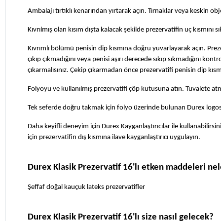
Ambalajı tırtıklı kenarından yırtarak açın. Tırnaklar veya keskin ob
Kıvrılmış olan kısım dışta kalacak şekilde prezervatifin uç kısmını sı
Kıvrımlı bölümü penisin dip kısmına doğru yuvarlayarak açın. Prezerva
çıkıp çıkmadığını veya penisi aşırı derecede sıkıp sıkmadığını kontr
çıkarmalısınız. Çekip çıkarmadan önce prezervatifi penisin dip kıs
Folyoyu ve kullanılmış prezervatifi çöp kutusuna atın. Tuvalete at
Tek seferde doğru takmak için folyo üzerinde bulunan Durex logosu 
Daha keyifli deneyim için Durex Kayganlaştırıcılar ile kullanabilirsini
için prezervatifin dış kısmına ilave kayganlaştırıcı uygulayın.
Durex Klasik Prezervatif 16'lı etken maddeleri nel
Şeffaf doğal kauçuk lateks prezervatifler
Durex Klasik Prezervatif 16'lı size nasıl gelecek?