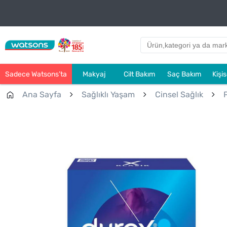
Sadece Watsons’ta
Makyaj
Cilt Bakım
Saç Bakım
Kişi
Ana Sayfa
Sağlıklı Yaşam
Cinsel Sağlık