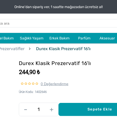
Online'dan sipariş ver, 1 saatte mağazadan ücretsiz al!
sel Bakım
Sağlıklı Yaşam
Erkek Bakım
Parfüm
Aksesuar
Prezervatifler
Durex Klasik Prezervatif 16'lı
Durex Klasik Prezervatif 16'lı
244,90 ₺
0 Değerlendirme
Ürün Kodu
1402646
–
+
Sepete Ekle