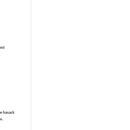
st 
 hasarlı 
, 