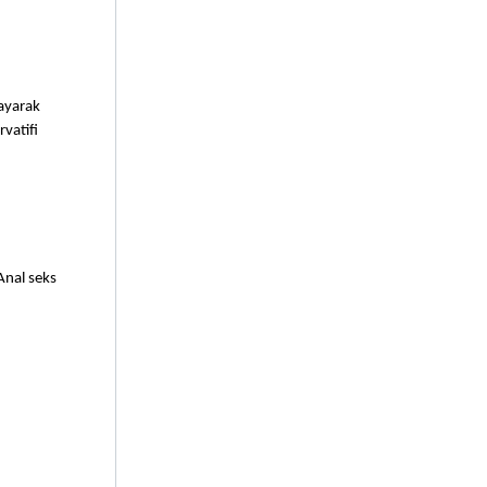
ayarak 
vatifi 
Anal seks 