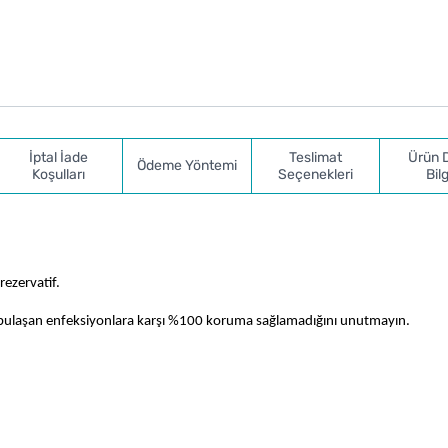
İptal İade
Teslimat
Ürün 
Ödeme Yöntemi
Koşulları
Seçenekleri
Bilg
rezervatif.
a bulaşan enfeksiyonlara karşı %100 koruma sağlamadığını unutmayın.