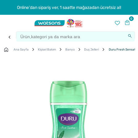
Online'dan sipariş ver, 1 saatte mağazadan ücretsiz al!
0
Ana Sayfa
Kişisel Bakım
Banyo
Duş Jelleri
Duru Fresh Sensation