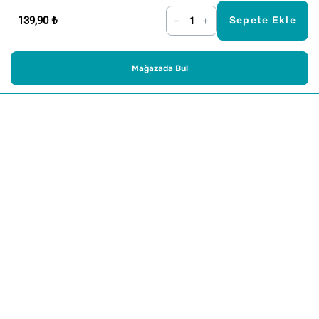
139,90 ₺
–
+
Sepete Ekle
Mağazada Bul
Alışveriş
Kurumsal
Watsons Club