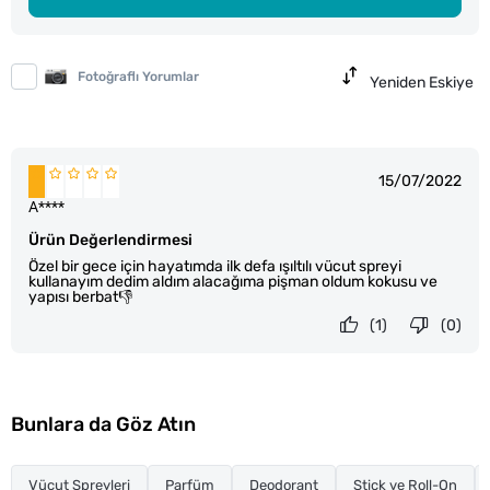
Fotoğraflı Yorumlar
Yeniden Eskiye
15/07/2022
A****
Ürün Değerlendirmesi
Özel bir gece için hayatımda ilk defa ışıltılı vücut spreyi
kullanayım dedim aldım alacağıma pişman oldum kokusu ve
yapısı berbat👎
(1)
(0)
Bunlara da Göz Atın
Vücut Spreyleri
Parfüm
Deodorant
Stick ve Roll-On