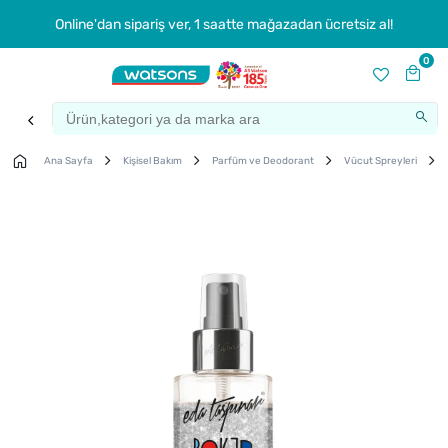
Online'dan sipariş ver, 1 saatte mağazadan ücretsiz al!
0
Ana Sayfa
Kişisel Bakım
Parfüm ve Deodorant
Vücut Spreyleri