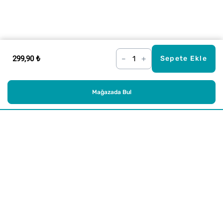
299,90 ₺
–
+
Sepete Ekle
Mağazada Bul
Alışveriş
Kurumsal