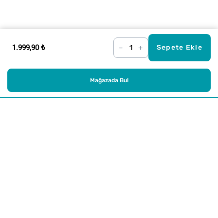
1.999,90 ₺
–
+
Sepete Ekle
Mağazada Bul
Alışveriş
Kurumsal