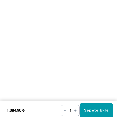
1.084,90 ₺
–
+
Sepete Ekle