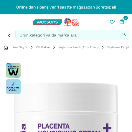
Online'dan sipariş ver, 1 saatte mağazadan ücretsiz al!
0
Ana Sayfa
Cilt Bakım
Yaşlanma Karşıtı (Anti-Aging)
Yaşlanma Karşıtı 