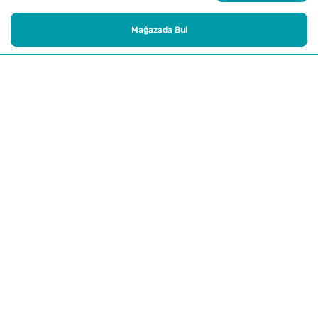
Mağazada Bul
Alışveriş
Kurumsal
Watsons Club
Yardım