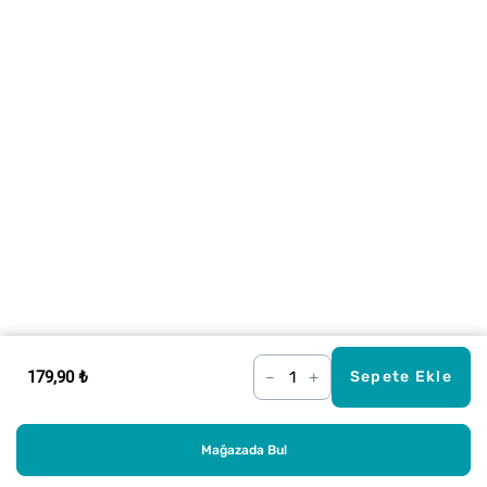
179,90 ₺
–
+
Sepete Ekle
Mağazada Bul