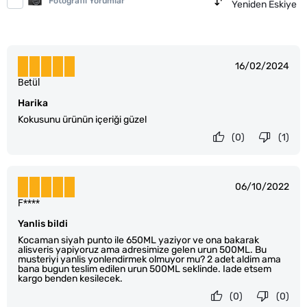
Fotoğraflı Yorumlar
Yeniden Eskiye
16/02/2024
Betül
Harika
Kokusunu ürünün içeriği güzel
(0)
(1)
06/10/2022
F****
Yanlis bildi
Kocaman siyah punto ile 650ML yaziyor ve ona bakarak
alisveris yapiyoruz ama adresimize gelen urun 500ML. Bu
musteriyi yanlis yonlendirmek olmuyor mu? 2 adet aldim ama
bana bugun teslim edilen urun 500ML seklinde. Iade etsem
kargo benden kesilecek.
(0)
(0)