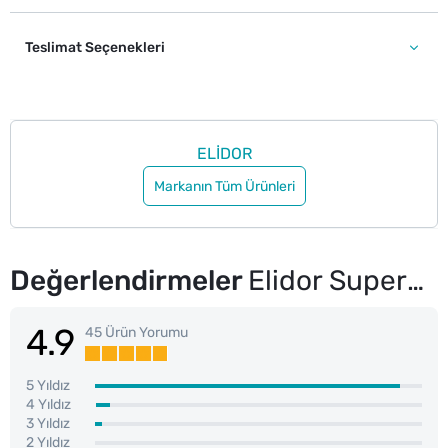
Teslimat Seçenekleri
ELİDOR
Markanın Tüm Ürünleri
Değerlendirmeler
Elidor Superblend Sıvı Saç Bakım Kremi Anında Onarıcı C Vitamini Keratin Seramid 200 ml
4.9
45 Ürün Yorumu
5 Yıldız
4 Yıldız
3 Yıldız
2 Yıldız