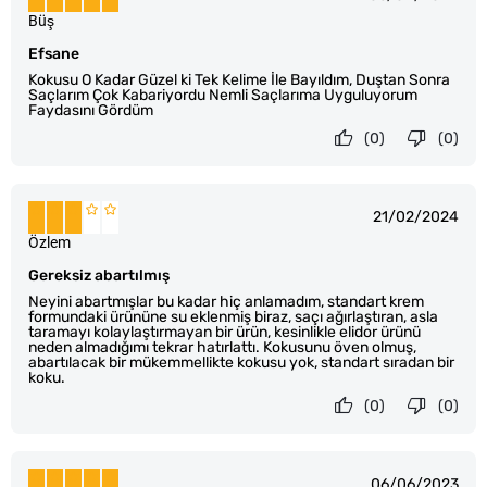
Büş
Efsane
Kokusu O Kadar Güzel ki Tek Kelime İle Bayıldım, Duştan Sonra
Saçlarım Çok Kabariyordu Nemli Saçlarıma Uyguluyorum
Faydasını Gördüm
(0)
(0)
21/02/2024
Özlem
Gereksiz abartılmış
Neyini abartmışlar bu kadar hiç anlamadım, standart krem
formundaki ürününe su eklenmiş biraz, saçı ağırlaştıran, asla
taramayı kolaylaştırmayan bir ürün, kesinlikle elidor ürünü
neden almadığımı tekrar hatırlattı. Kokusunu öven olmuş,
abartılacak bir mükemmellikte kokusu yok, standart sıradan bir
koku.
(0)
(0)
06/06/2023