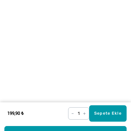
199,90 ₺
–
+
Sepete Ekle