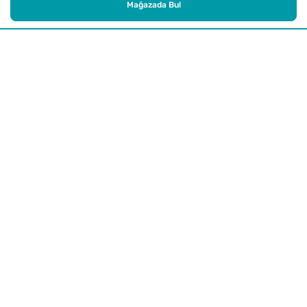
Mağazada Bul
Alışveriş
Kurumsal
Watsons Club
Yardım
Yasal