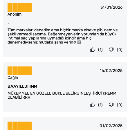
31/01/2026
Anonim
-
Tüm markaları denedim ama hiçbir marka elseve gibi nem ve
şekil vermedi saçıma. Beğenmeyenlerin yorumları da büyük
ihtimal saç yapılarına uymadığı içindir ama hiç
denemediyseniz mutlaka şans verin🤌🏻
(1)
(0)
16/02/2025
Çağla
BAAYILLDIIIMM
MÜKEMMEL EN GÜZELL BUKLE BELİRGİNLEŞTİRİCİ KREMM
OLABİLİRRR
(1)
(0)
01/02/2025