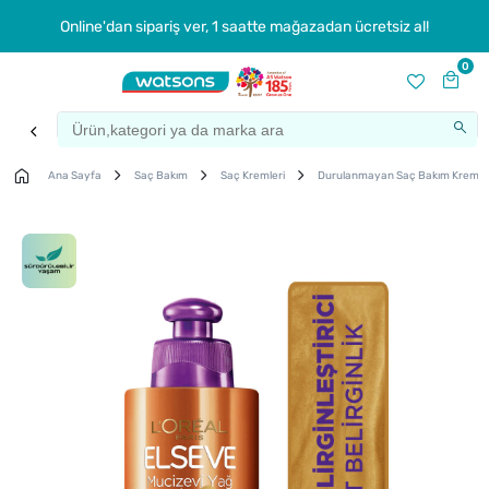
Online'dan sipariş ver, 1 saatte mağazadan ücretsiz al!
0
Ana Sayfa
Saç Bakım
Saç Kremleri
Durulanmayan Saç Bakım Kremi