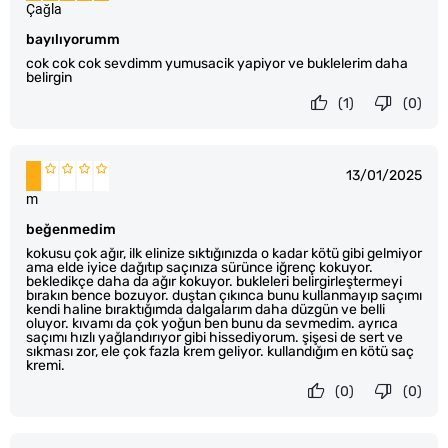
Çağla
bayılıyorumm
cok cok cok sevdimm yumusacik yapiyor ve buklelerim daha
belirgin
(1)
(0)
13/01/2025
m
beğenmedim
kokusu çok ağır, ilk elinize sıktığınızda o kadar kötü gibi gelmiyor
ama elde iyice dağıtıp saçınıza sürünce iğrenç kokuyor.
bekledikçe daha da ağır kokuyor. bukleleri belirgirleştermeyi
bırakın bence bozuyor. duştan çıkınca bunu kullanmayıp saçımı
kendi haline bıraktığımda dalgalarım daha düzgün ve belli
oluyor. kıvamı da çok yoğun ben bunu da sevmedim. ayrıca
saçımı hızlı yağlandırıyor gibi hissediyorum. şişesi de sert ve
sıkması zor, ele çok fazla krem geliyor. kullandığım en kötü saç
kremi.
(0)
(0)