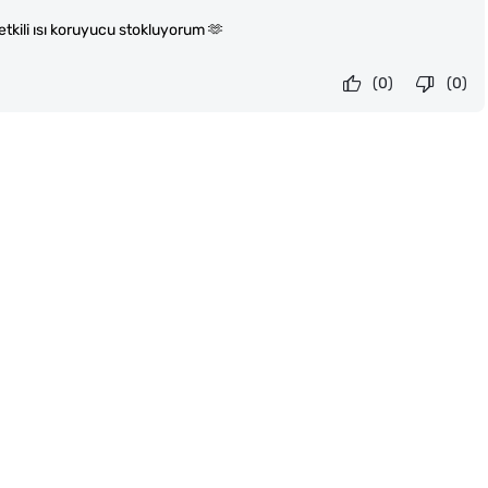
tkili ısı koruyucu stokluyorum 🫶
(0)
(0)