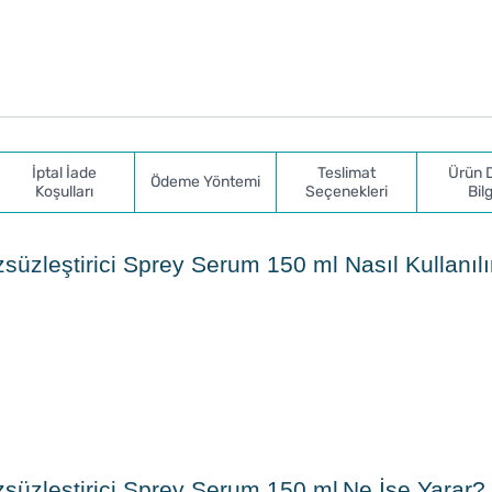
İptal İade
Teslimat
Ürün 
Ödeme Yöntemi
Koşulları
Seçenekleri
Bilg
üzleştirici Sprey Serum 150 ml Nasıl Kullanıl
süzleştirici Sprey Serum 150 ml Ne İşe Yarar?