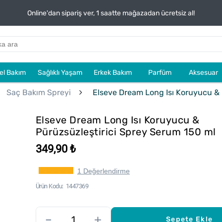
Online'dan sipariş ver, 1 saatte mağazadan ücretsiz al!
sel Bakım
Sağlıklı Yaşam
Erkek Bakım
Parfüm
Aksesuar
Saç Bakım Spreyi
Elseve Dream Long Isı Koruyucu & 
Elseve Dream Long Isı Koruyucu &
Pürüzsüzleştirici Sprey Serum 150 ml
349,90 ₺
1 Değerlendirme
Ürün Kodu
1447369
–
+
Sepete Ekle