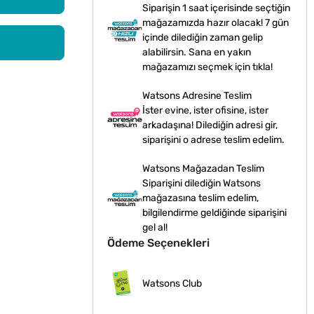
Siparişin 1 saat içerisinde seçtiğin
mağazamızda hazır olacak! 7 gün
içinde dilediğin zaman gelip
alabilirsin. Sana en yakın
mağazamızı seçmek için tıkla!
Watsons Adresine Teslim
İster evine, ister ofisine, ister
arkadaşına! Dilediğin adresi gir,
siparişini o adrese teslim edelim.
Watsons Mağazadan Teslim
Siparişini dilediğin Watsons
mağazasına teslim edelim,
bilgilendirme geldiğinde siparişini
gel al!
Ödeme Seçenekleri
Watsons Club