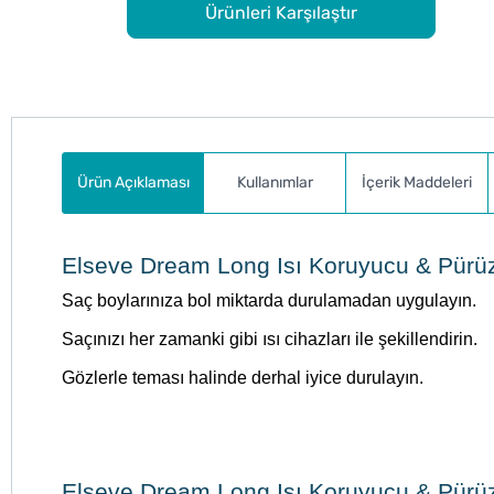
Ürünleri Karşılaştır
Ürün Açıklaması
Kullanımlar
İçerik Maddeleri
Elseve Dream Long Isı Koruyucu & Pürüzs
Saç boylarınıza bol miktarda durulamadan uygulayın.
Saçınızı her zamanki gibi ısı cihazları ile şekillendirin.
Gözlerle teması halinde derhal iyice durulayın.
Elseve Dream Long Isı Koruyucu & Pürüz