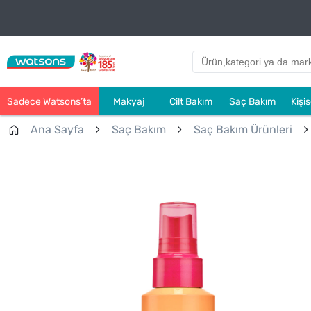
Sadece Watsons’ta
Makyaj
Cilt Bakım
Saç Bakım
Kişi
Ana Sayfa
Saç Bakım
Saç Bakım Ürünleri
Çok Satanlar