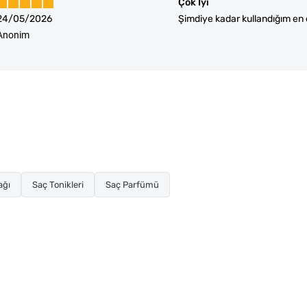
Çok İyi
24/05/2026
Şimdiye kadar kullandığım en e
Anonim
ağı
Saç Tonikleri
Saç Parfümü