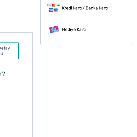
Kredi Kartı / Banka Kartı
Hediye Kartı
Detay
isi
ır?