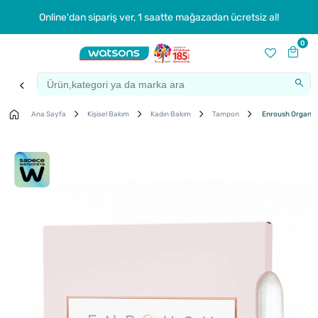
Online'dan sipariş ver, 1 saatte mağazadan ücretsiz al!
0
Ana Sayfa
Kişisel Bakım
Kadın Bakım
Tampon
Enroush Organik T