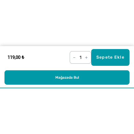
119,00 ₺
–
+
Sepete Ekle
Mağazada Bul