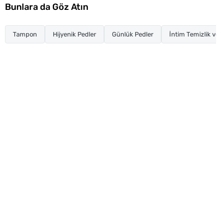
Bunlara da Göz Atın
Tampon
Hijyenik Pedler
Günlük Pedler
İntim Temizlik ve 