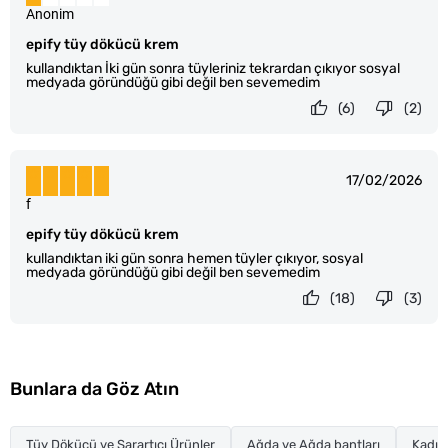
Anonim
epify tüy dökücü krem
kullandıktan İki gün sonra tüyleriniz tekrardan çıkıyor sosyal
medyada göründüğü gibi değil ben sevemedim
(6)
(2)
17/02/2026
f
epify tüy dökücü krem
kullandıktan iki gün sonra hemen tüyler çıkıyor, sosyal
medyada göründüğü gibi değil ben sevemedim
(18)
(3)
Bunlara da Göz Atın
Tüy Dökücü ve Sarartıcı Ürünler
Ağda ve Ağda bantları
Kadın 