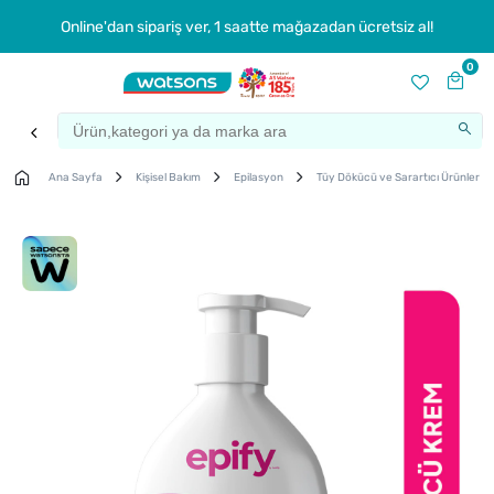
Online'dan sipariş ver, 1 saatte mağazadan ücretsiz al!
0
Ana Sayfa
Kişisel Bakım
Epilasyon
Tüy Dökücü ve Sarartıcı Ürünler