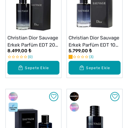
Christian Dior Sauvage
Christian Dior Sauvage
Erkek Parfüm EDT 200
Erkek Parfüm EDT 100
8.499,00 ₺
5.799,00 ₺
ml
ml
0
3
Sepete Ekle
Sepete Ekle