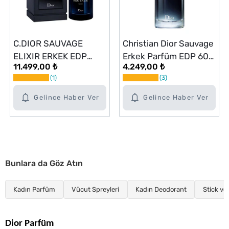
C.DIOR SAUVAGE
Christian Dior Sauvage
ELIXIR ERKEK EDP
Erkek Parfüm EDP 60
11.499,00 ₺
4.249,00 ₺
100ML
ml
1
3
Gelince Haber Ver
Gelince Haber Ver
Bunlara da Göz Atın
Kadın Parfüm
Vücut Spreyleri
Kadın Deodorant
Stick ve
Dior Parfüm