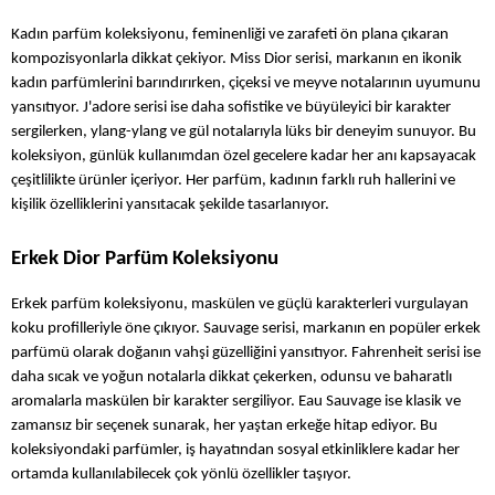
Kadın parfüm koleksiyonu, feminenliği ve zarafeti ön plana çıkaran 
kompozisyonlarla dikkat çekiyor. Miss Dior serisi, markanın en ikonik 
kadın parfümlerini barındırırken, çiçeksi ve meyve notalarının uyumunu 
yansıtıyor. J'adore serisi ise daha sofistike ve büyüleyici bir karakter 
sergilerken, ylang-ylang ve gül notalarıyla lüks bir deneyim sunuyor. Bu 
koleksiyon, günlük kullanımdan özel gecelere kadar her anı kapsayacak 
çeşitlilikte ürünler içeriyor. Her parfüm, kadının farklı ruh hallerini ve 
kişilik özelliklerini yansıtacak şekilde tasarlanıyor.
Erkek Dior Parfüm Koleksiyonu
Erkek parfüm koleksiyonu, maskülen ve güçlü karakterleri vurgulayan 
koku profilleriyle öne çıkıyor. Sauvage serisi, markanın en popüler erkek 
parfümü olarak doğanın vahşi güzelliğini yansıtıyor. Fahrenheit serisi ise 
daha sıcak ve yoğun notalarla dikkat çekerken, odunsu ve baharatlı 
aromalarla maskülen bir karakter sergiliyor. Eau Sauvage ise klasik ve 
zamansız bir seçenek sunarak, her yaştan erkeğe hitap ediyor. Bu 
koleksiyondaki parfümler, iş hayatından sosyal etkinliklere kadar her 
ortamda kullanılabilecek çok yönlü özellikler taşıyor.