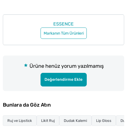
ESSENCE
Markanın Tüm Ürünleri
Ürüne henüz yorum yazılmamış
Değerlendirme Ekle
Bunlara da Göz Atın
Ruj ve Lipstick
Likit Ruj
Dudak Kalemi
Lip Gloss
Dud