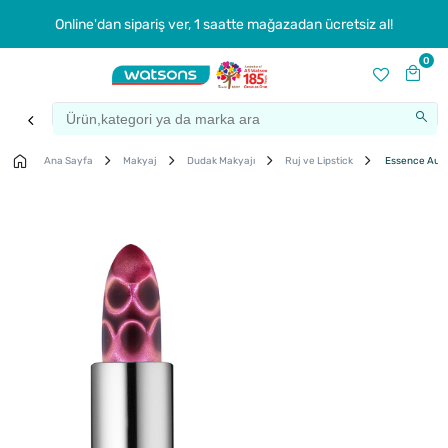
Online'dan sipariş ver, 1 saatte mağazadan ücretsiz al!
0
Ana Sayfa
Makyaj
Dudak Makyajı
Ruj ve Lipstick
Essence Aura 