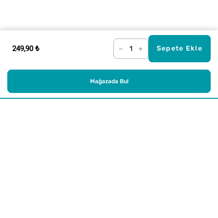
249,90 ₺
–
+
Sepete Ekle
Mağazada Bul
Alışveriş
Kurumsal