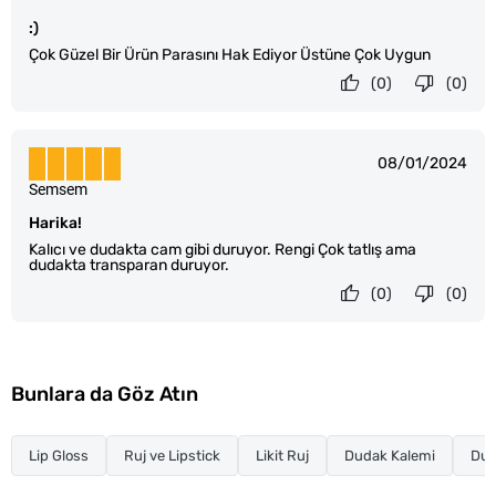
:)
Çok Güzel Bir Ürün Parasını Hak Ediyor Üstüne Çok Uygun
(0)
(0)
08/01/2024
Semsem
Harika!
Kalıcı ve dudakta cam gibi duruyor. Rengi Çok tatlış ama
dudakta transparan duruyor.
(0)
(0)
Bunlara da Göz Atın
Lip Gloss
Ruj ve Lipstick
Likit Ruj
Dudak Kalemi
Dud