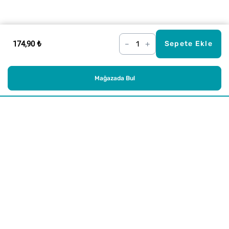
174,90 ₺
–
+
Sepete Ekle
Mağazada Bul
Alışveriş
Kurumsal