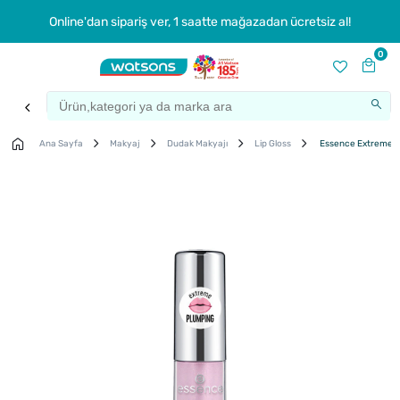
Online'dan sipariş ver, 1 saatte mağazadan ücretsiz al!
0
Ana Sayfa
Makyaj
Dudak Makyajı
Lip Gloss
Essence Extreme Sh