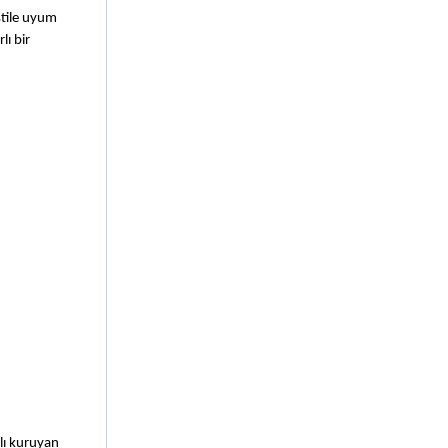
stile uyum 
ı bir 
lı kuruyan 