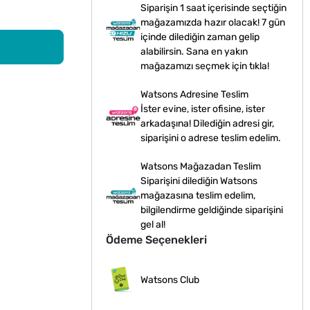
Siparişin 1 saat içerisinde seçtiğin
mağazamızda hazır olacak! 7 gün
içinde dilediğin zaman gelip
alabilirsin. Sana en yakın
mağazamızı seçmek için tıkla!
Watsons Adresine Teslim
İster evine, ister ofisine, ister
arkadaşına! Dilediğin adresi gir,
siparişini o adrese teslim edelim.
Watsons Mağazadan Teslim
Siparişini dilediğin Watsons
mağazasına teslim edelim,
bilgilendirme geldiğinde siparişini
gel al!
Ödeme Seçenekleri
Watsons Club