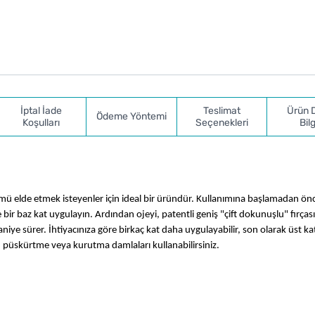
İptal İade
Teslimat
Ürün 
Ödeme Yöntemi
Koşulları
Seçenekleri
Bilg
ü elde etmek isteyenler için ideal bir üründür. Kullanımına başlamadan önc
ce bir baz kat uygulayın. Ardından ojeyi, patentli geniş "çift dokunuşlu" fırçası 
niye sürer. İhtiyacınıza göre birkaç kat daha uygulayabilir, son olarak üst kat 
u püskürtme veya kurutma damlaları kullanabilirsiniz.