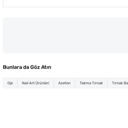
Bunlara da Göz Atın
Oje
Nail Art Ürünleri
Aseton
Takma Tırnak
Tırnak Ba