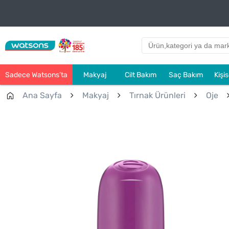
Sadece Watsons’ta
Makyaj
Cilt Bakım
Saç Bakım
Kişi
Ana Sayfa
Makyaj
Tırnak Ürünleri
Oje