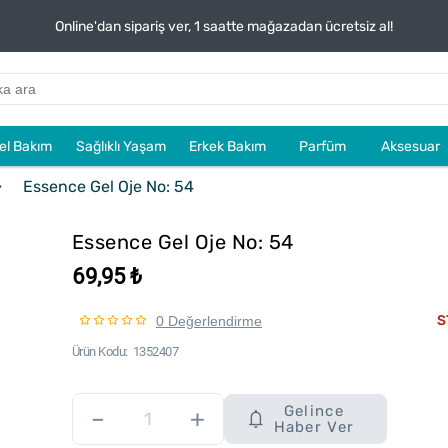
Online'dan sipariş ver, 1 saatte mağazadan ücretsiz al!
sel Bakım
Sağlıklı Yaşam
Erkek Bakım
Parfüm
Aksesuar
Essence Gel Oje No: 54
Essence Gel Oje No: 54
69,95 ₺
S
0 Değerlendirme
Ürün Kodu
1352407
Gelince
–
+
Haber Ver