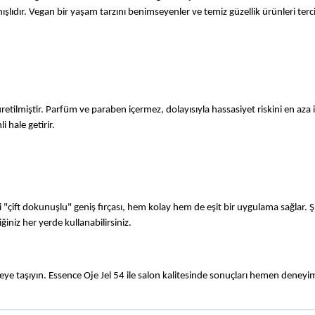
ışlıdır. Vegan bir yaşam tarzını benimseyenler ve temiz güzellik ürünleri terc
tilmiştir. Parfüm ve paraben içermez, dolayısıyla hassasiyet riskini en aza in
 hale getirir.
li "çift dokunuşlu" geniş fırçası, hem kolay hem de eşit bir uygulama sağlar. Ş
niz her yerde kullanabilirsiniz.
 öteye taşıyın. Essence Oje Jel 54 ile salon kalitesinde sonuçları hemen deneyi