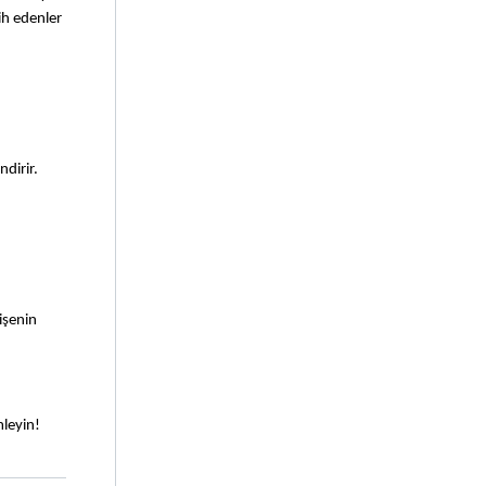
ih edenler 
dirir. 
işenin 
mleyin!