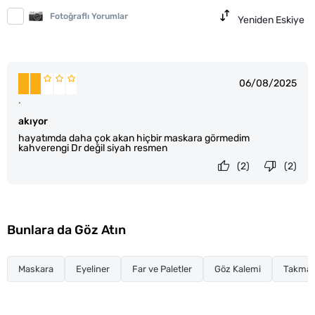
Fotoğraflı Yorumlar
Yeniden Eskiye
06/08/2025
.
akıyor
hayatımda daha çok akan hiçbir maskara görmedim
kahverengi Dr değil siyah resmen
(2)
(2)
Bunlara da Göz Atın
Maskara
Eyeliner
Far ve Paletler
Göz Kalemi
Takma K