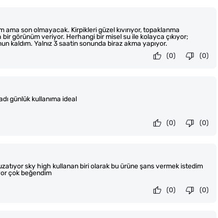
 ama son olmayacak. Kirpikleri güzel kıvırıyor, topaklanma
 bir görünüm veriyor. Herhangi bir misel su ile kolayca çıkıyor;
un kaldım. Yalnız 3 saatin sonunda biraz akma yapıyor.
(0)
(0)
adı günlük kullanıma ideal
(0)
(0)
atıyor sky high kullanan biri olarak bu ürüne şans vermek istedim
ıyor çok beğendim
(0)
(0)