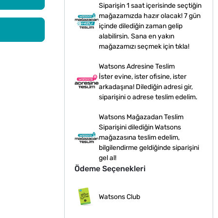
Siparişin 1 saat içerisinde seçtiğin
mağazamızda hazır olacak! 7 gün
içinde dilediğin zaman gelip
alabilirsin. Sana en yakın
mağazamızı seçmek için tıkla!
Watsons Adresine Teslim
İster evine, ister ofisine, ister
arkadaşına! Dilediğin adresi gir,
siparişini o adrese teslim edelim.
Watsons Mağazadan Teslim
Siparişini dilediğin Watsons
mağazasına teslim edelim,
bilgilendirme geldiğinde siparişini
gel al!
Ödeme Seçenekleri
Watsons Club