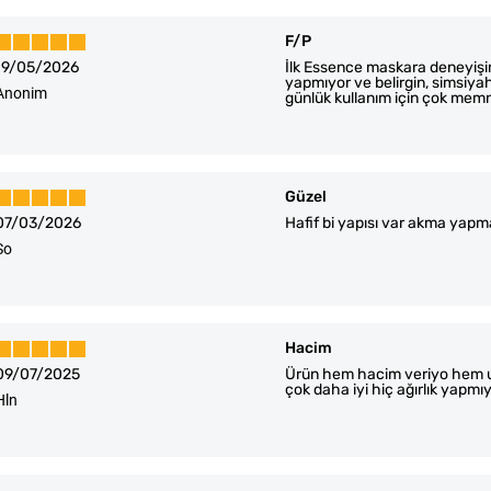
F/P
19/05/2026
İlk Essence maskara deneyişim
yapmıyor ve belirgin, simsiyah
Anonim
günlük kullanım için çok memn
Güzel
07/03/2026
Hafif bi yapısı var akma yapm
So
Hacim
09/07/2025
Ürün hem hacim veriyo hem uz
çok daha iyi hiç ağırlık yapm
Hln