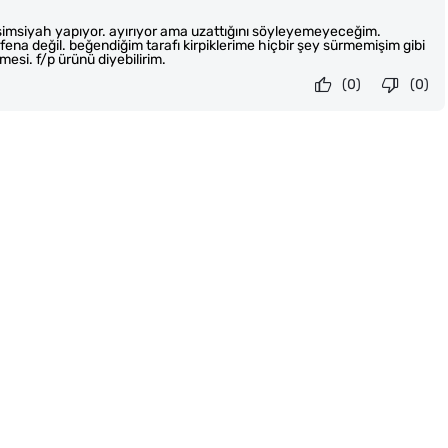
ri simsiyah yapıyor. ayırıyor ama uzattığını söyleyemeyeceğim.
a değil. beğendiğim tarafı kirpiklerime hiçbir şey sürmemişim gibi
mesi. f/p ürünü diyebilirim.
(0)
(0)