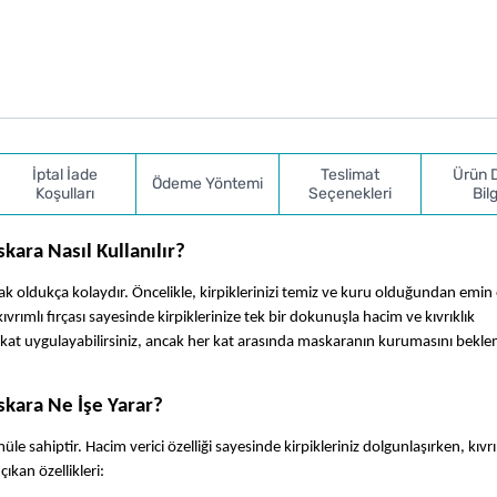
İptal İade
Teslimat
Ürün 
Ödeme Yöntemi
Koşulları
Seçenekleri
Bilg
ara Nasıl Kullanılır?
oldukça kolaydır. Öncelikle, kirpiklerinizi temiz ve kuru olduğundan emin o
mlı fırçası sayesinde kirpiklerinize tek bir dokunuşla hacim ve kıvrıklık 
kat uygulayabilirsiniz, ancak her kat arasında maskaranın kurumasını beklem
kara Ne İşe Yarar?
sahiptir. Hacim verici özelliği sayesinde kirpikleriniz dolgunlaşırken, kıvrım
çıkan özellikleri: