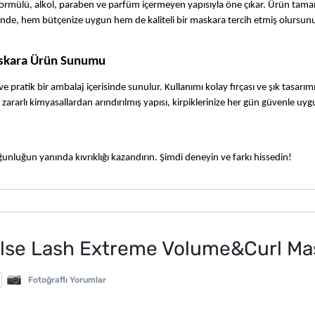
rmülü, alkol, paraben ve parfüm içermeyen yapısıyla öne çıkar. Ürün tama
yesinde, hem bütçenize uygun hem de kaliteli bir maskara tercih etmiş olursun
askara Ürün Sunumu
tik bir ambalaj içerisinde sunulur. Kullanımı kolay fırçası ve şık tasarımı i
ararlı kimyasallardan arındırılmış yapısı, kirpiklerinize her gün güvenle uyg
yoğunluğun yanında kıvrıklığı kazandırın. Şimdi deneyin ve farkı hissedin!
lse Lash Extreme Volume&Curl Ma
Fotoğraflı Yorumlar