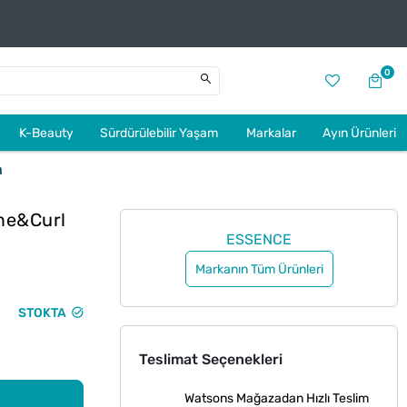
0
K-Beauty
Sürdürülebilir Yaşam
Markalar
Ayın Ürünleri
a
me&Curl
ESSENCE
Markanın Tüm Ürünleri
STOKTA
Teslimat Seçenekleri
Watsons Mağazadan Hızlı Teslim