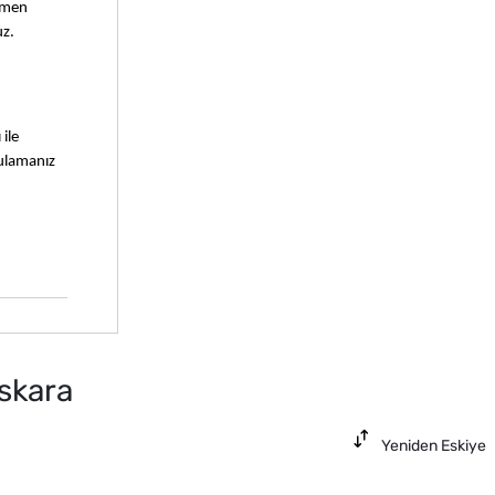
men 
uz.
le 
ulamanız 
skara
Yeniden Eskiye