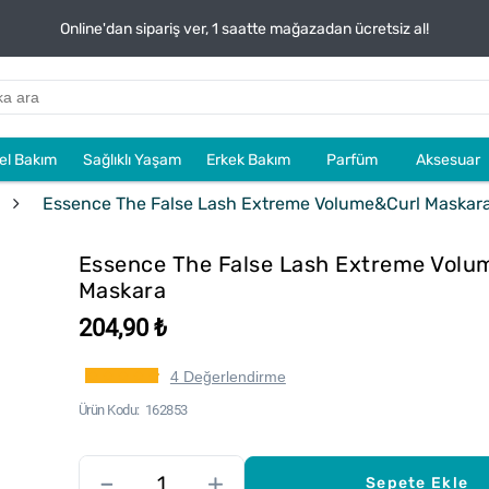
Online'dan sipariş ver, 1 saatte mağazadan ücretsiz al!
sel Bakım
Sağlıklı Yaşam
Erkek Bakım
Parfüm
Aksesuar
Essence The False Lash Extreme Volume&Curl Maskar
Essence The False Lash Extreme Volu
Maskara
204,90 ₺
4 Değerlendirme
Ürün Kodu
162853
–
+
Sepete Ekle