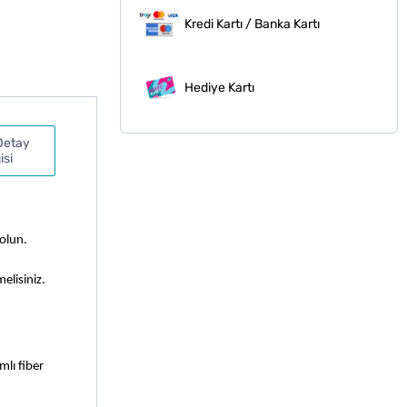
Kredi Kartı / Banka Kartı
Hediye Kartı
Detay
isi
lun. 
elisiniz.
lı fiber 