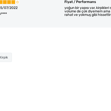
Fiyat / Performans
15/07/2022
yoğun bir yapısı var, kirpikle
volume de çok diyemem ama fen
A****
rahat ve yokmuş gibi hissettir
irpik