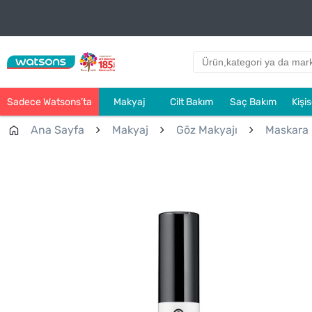
Sadece Watsons’ta
Makyaj
Cilt Bakım
Saç Bakım
Kişi
Ana Sayfa
Makyaj
Göz Makyajı
Maskara