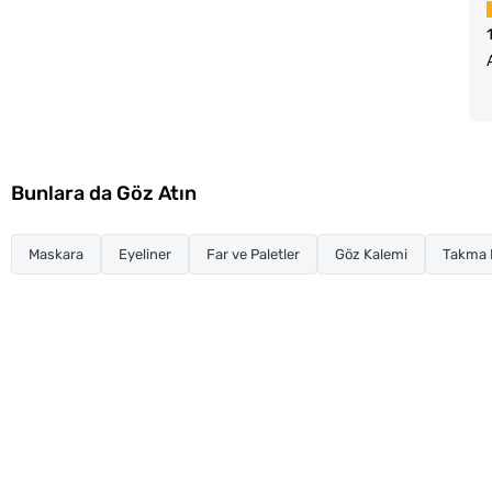
Bunlara da Göz Atın
Maskara
Eyeliner
Far ve Paletler
Göz Kalemi
Takma K