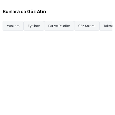
Bunlara da Göz Atın
Maskara
Eyeliner
Far ve Paletler
Göz Kalemi
Takma K