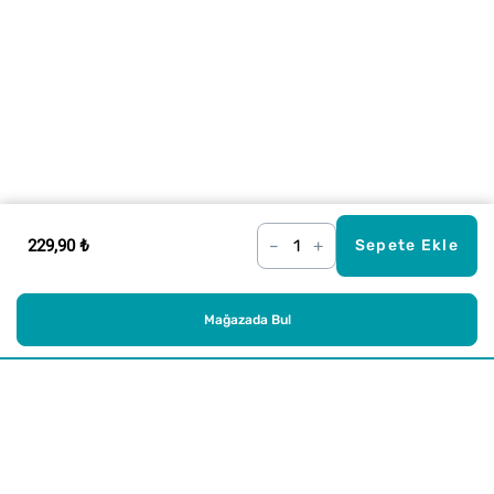
229,90 ₺
–
+
Sepete Ekle
Mağazada Bul