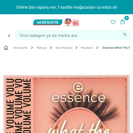
Online'dan sipariş ver, 1 saatte mağazadan ücretsiz al!
0
Ana Sayfa
Makyaj
Göz Makyajı
Maskara
Essence What The Fake