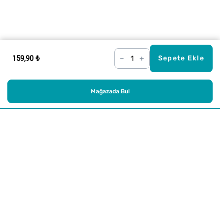
159,90 ₺
–
+
Sepete Ekle
Mağazada Bul
Alışveriş
Kurumsal