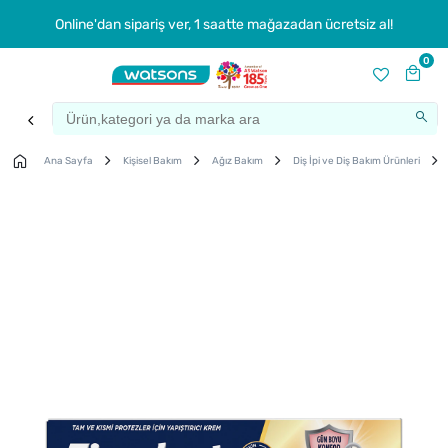
Online'dan sipariş ver, 1 saatte mağazadan ücretsiz al!
0
Ana Sayfa
Kişisel Bakım
Ağız Bakım
Diş İpi ve Diş Bakım Ürünleri