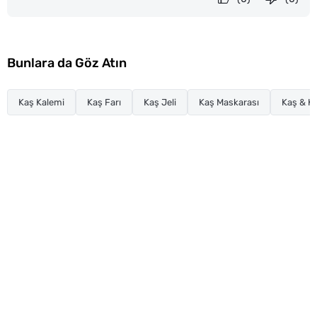
Bunlara da Göz Atın
Kaş Kalemi
Kaş Farı
Kaş Jeli
Kaş Maskarası
Kaş & K