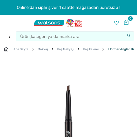
Online'dan sipariş ver, 1 saatte mağazadan ücretsiz al!
0
Ana Sayfa
Makyaj
Kaş Makyajı
Kaş Kalemi
Flormar Angled Brow 