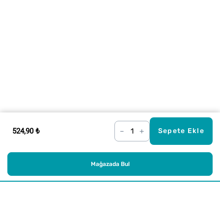
524,90 ₺
–
+
Sepete Ekle
Mağazada Bul