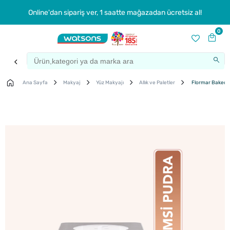
Online'dan sipariş ver, 1 saatte mağazadan ücretsiz al!
0
Ana Sayfa
Makyaj
Yüz Makyajı
Allık ve Paletler
Flormar Baked Bl