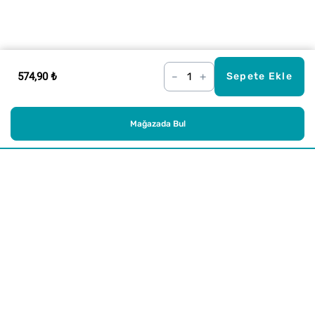
574,90 ₺
–
+
Sepete Ekle
Mağazada Bul
Alışveriş
Kurumsal