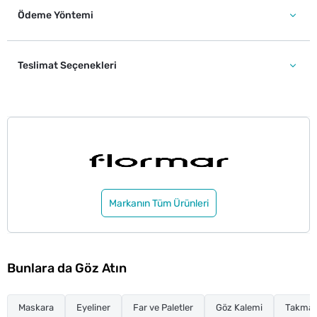
Ödeme Yöntemi
Teslimat Seçenekleri
Markanın Tüm Ürünleri
Bunlara da Göz Atın
Maskara
Eyeliner
Far ve Paletler
Göz Kalemi
Takma K