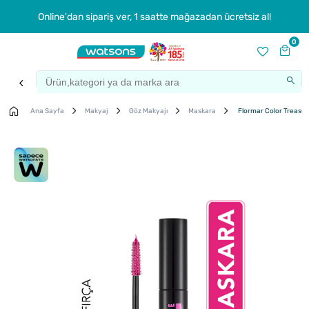
Online'dan sipariş ver, 1 saatte mağazadan ücretsiz al!
0
Ana Sayfa
Makyaj
Göz Makyajı
Maskara
Flormar Color Treasur