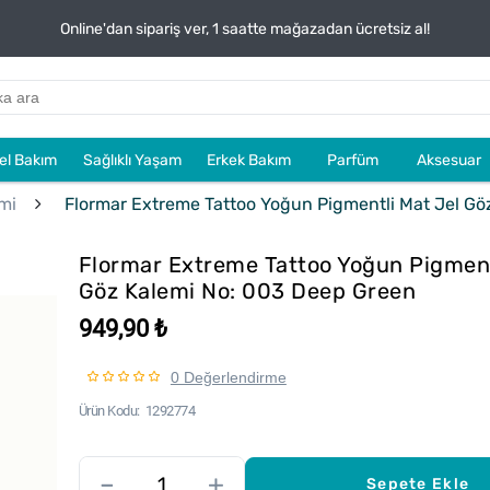
Online'dan sipariş ver, 1 saatte mağazadan ücretsiz al!
sel Bakım
Sağlıklı Yaşam
Erkek Bakım
Parfüm
Aksesuar
mi
Flormar Extreme Tattoo Yoğun Pigmentli Mat Jel Gö
Flormar Extreme Tattoo Yoğun Pigment
Göz Kalemi No: 003 Deep Green
949,90 ₺
0 Değerlendirme
Ürün Kodu
1292774
–
+
Sepete Ekle