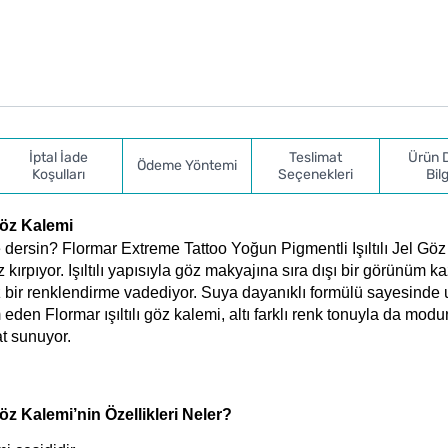
İptal İade
Teslimat
Ürün 
Ödeme Yöntemi
Koşulları
Seçenekleri
Bilg
Göz Kalemi
e dersin? Flormar Extreme Tattoo Yoğun Pigmentli Işıltılı Jel Göz
kırpıyor. Işıltılı yapısıyla göz makyajına sıra dışı bir görünüm k
bir renklendirme vadediyor. Suya dayanıklı formülü sayesinde 
den Flormar ışıltılı göz kalemi, altı farklı renk tonuyla da modu
t sunuyor. 
öz Kalemi’nin Özellikleri Neler?