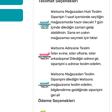
Teslimat Seçenekleri
Watsons Mağazadan Hızlı Teslim
Siparişin 1 saat içerisinde seçtiğin
mağazamızda hazır olacak! 7 gün
içinde dilediğin zaman gelip
alabilirsin. Sana en yakın
mağazamızı seçmek için tıkla!
Watsons Adresine Teslim
İster evine, ister ofisine, ister
arkadaşına! Dilediğin adresi gir,
siparişini o adrese teslim edelim.
Watsons Mağazadan Teslim
Siparişini dilediğin Watsons
mağazasına teslim edelim,
bilgilendirme geldiğinde siparişini
gel al!
Ödeme Seçenekleri