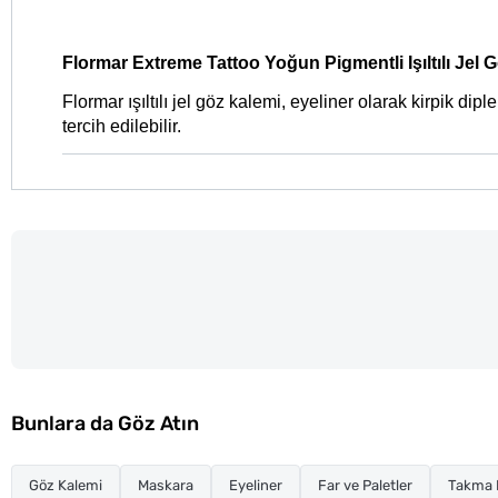
Flormar Extreme Tattoo Yoğun Pigmentli Işıltılı Jel 
Flormar ışıltılı jel göz kalemi, eyeliner olarak kirpik dip
tercih edilebilir. 
Bunlara da Göz Atın
Göz Kalemi
Maskara
Eyeliner
Far ve Paletler
Takma K