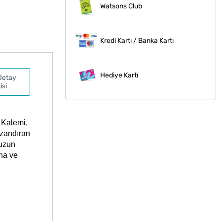
Watsons Club
Kredi Kartı / Banka Kartı
Hediye Kartı
Detay
isi
 Kalemi, 
azandıran 
uzun 
na ve 