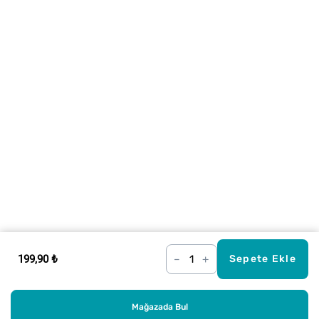
199,90 ₺
–
+
Sepete Ekle
Mağazada Bul