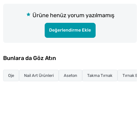
Ürüne henüz yorum yazılmamış
Değerlendirme Ekle
Bunlara da Göz Atın
Oje
Nail Art Ürünleri
Aseton
Takma Tırnak
Tırnak Ba