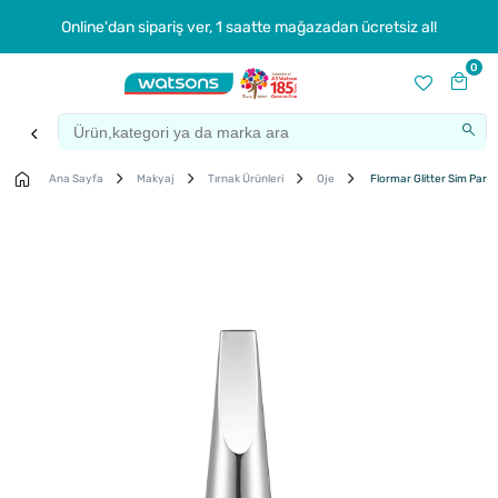
Online'dan sipariş ver, 1 saatte mağazadan ücretsiz al!
0
Ana Sayfa
Makyaj
Tırnak Ürünleri
Oje
Flormar Glitter Sim Parçac