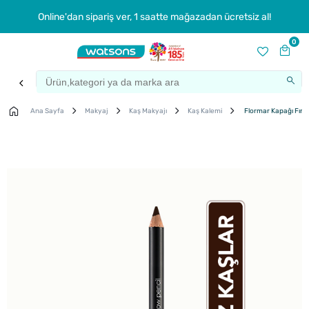
Online'dan sipariş ver, 1 saatte mağazadan ücretsiz al!
0
Ana Sayfa
Makyaj
Kaş Makyajı
Kaş Kalemi
Flormar Kapağı Fırça