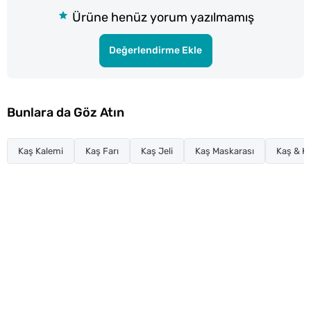
Ürüne henüz yorum yazılmamış
Değerlendirme Ekle
Bunlara da Göz Atın
Kaş Kalemi
Kaş Farı
Kaş Jeli
Kaş Maskarası
Kaş & K