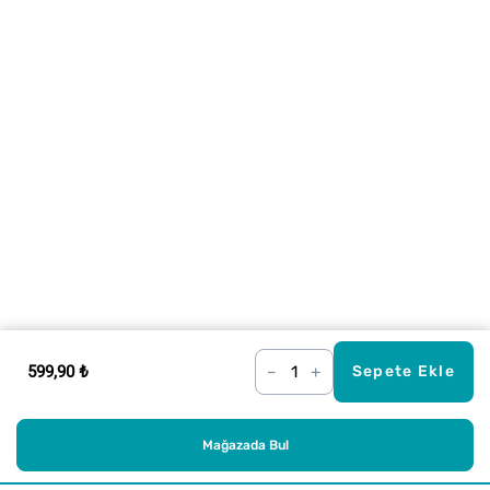
599,90 ₺
–
+
Sepete Ekle
Mağazada Bul