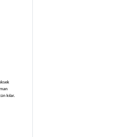
üksek 
aman 
n kılar. 