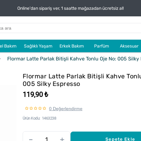
Online'dan sipariş ver, 1 saatte mağazadan ücretsiz al!
sel Bakım
Sağlıklı Yaşam
Erkek Bakım
Parfüm
Aksesuar
Flormar Latte Parlak Bitişli Kahve Tonlu Oje No: 005 Silky
Flormar Latte Parlak Bitişli Kahve Tonl
005 Silky Espresso
119,90 ₺
0 Değerlendirme
Ürün Kodu
1463238
–
+
Sepete Ekle