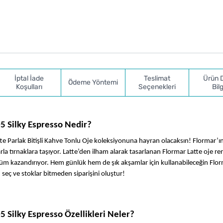
İptal İade
Teslimat
Ürün 
Ödeme Yöntemi
Koşulları
Seçenekleri
Bilg
05 Silky Espresso Nedir?
te Parlak Bitişli Kahve Tonlu Oje koleksiyonuna hayran olacaksın! Flormar’ın
arla tırnaklara taşıyor. Latte’den ilham alarak tasarlanan Flormar Latte oje renk
ünüm kazandırıyor. Hem günlük hem de şık akşamlar için kullanabileceğin Flor
 seç ve stoklar bitmeden siparişini oluştur!
05 Silky Espresso Özellikleri Neler?