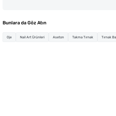
Bunlara da Göz Atın
Oje
Nail Art Ürünleri
Aseton
Takma Tırnak
Tırnak Ba