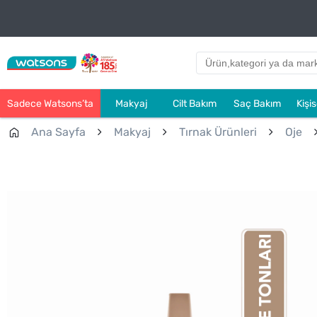
Sadece Watsons’ta
Makyaj
Cilt Bakım
Saç Bakım
Kişi
Ana Sayfa
Makyaj
Tırnak Ürünleri
Oje