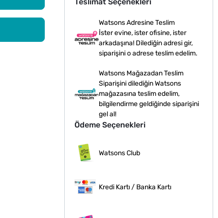
Teslimat Seçenekleri
Watsons Adresine Teslim
İster evine, ister ofisine, ister
arkadaşına! Dilediğin adresi gir,
siparişini o adrese teslim edelim.
Watsons Mağazadan Teslim
Siparişini dilediğin Watsons
mağazasına teslim edelim,
bilgilendirme geldiğinde siparişini
gel al!
Ödeme Seçenekleri
Watsons Club
Kredi Kartı / Banka Kartı