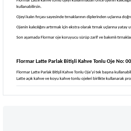
Flormar Latte kahve tonlu ojeyi kullanmadan önce ojenin kalıcılı
kullanabilirsin.
Ojeyi kalın fırçası sayesinde tırnaklarının diplerinden uçlarına doğru
Ojenin kalıcılığını artırmak için ekstra olarak tırnak uçlarına yatay
Son aşamada Flormar oje koruyucu sürüp zarif ve bakımlı tırnakların
Flormar Latte Parlak Bitişli Kahve Tonlu Oje No: 0
Flormar Latte Parlak Bitişli Kahve Tonlu Oje’yi tek başına kullanabil
Latte açık kahve ve koyu kahve tonlu ojeleri birlikte kullanarak 