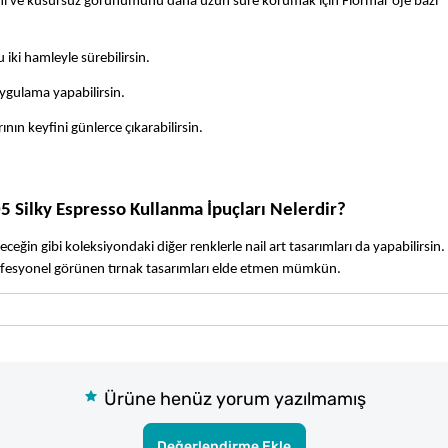
ğını ve kusursuz görünümünü daha uzun süre korumak için Flormar oje bazı 
 iki hamleyle sürebilirsin.
 uygulama yapabilirsin.
ın keyfini günlerce çıkarabilirsin.
05 Silky Espresso Kullanma İpuçları Nelerdir?
eceğin gibi koleksiyondaki diğer renklerle nail art tasarımları da yapabilirsin.
profesyonel görünen tırnak tasarımları elde etmen mümkün.
Ürüne henüz yorum yazılmamış
Değerlendirme Ekle