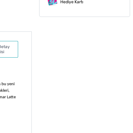
Hediye Kartı
Detay
isi
 bu yeni 
leri, 
mar Latte 