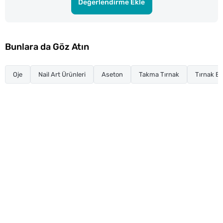
Değerlendirme Ekle
Bunlara da Göz Atın
Oje
Nail Art Ürünleri
Aseton
Takma Tırnak
Tırnak Ba