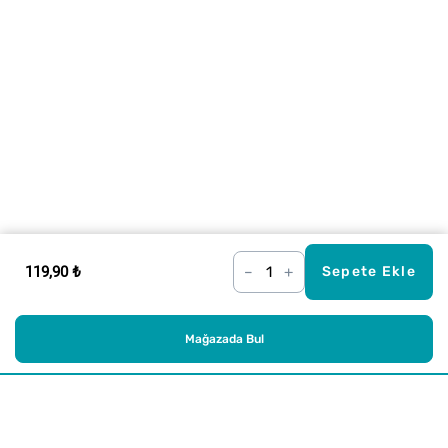
119,90 ₺
–
+
Sepete Ekle
Mağazada Bul