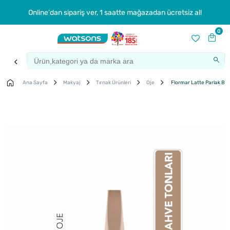
Online'dan sipariş ver, 1 saatte mağazadan ücretsiz al!
0
Ana Sayfa
Makyaj
Tırnak Ürünleri
Oje
Flormar Latte Parlak Bit