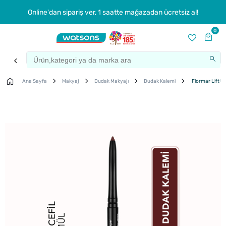
Online'dan sipariş ver, 1 saatte mağazadan ücretsiz al!
0
Ana Sayfa
Makyaj
Dudak Makyajı
Dudak Kalemi
Flormar Lift U