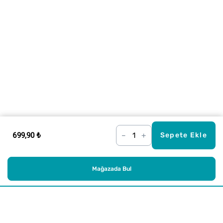
699,90 ₺
–
+
Sepete Ekle
Mağazada Bul