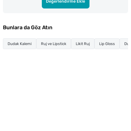
Değerlendirme Ekle
Bunlara da Göz Atın
Dudak Kalemi
Ruj ve Lipstick
Likit Ruj
Lip Gloss
Dud