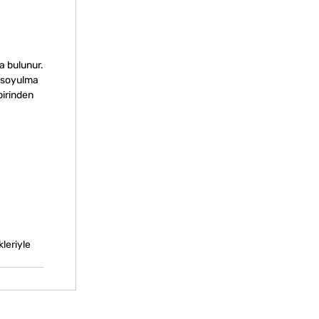
a bulunur.
a soyulma
birinden
kleriyle