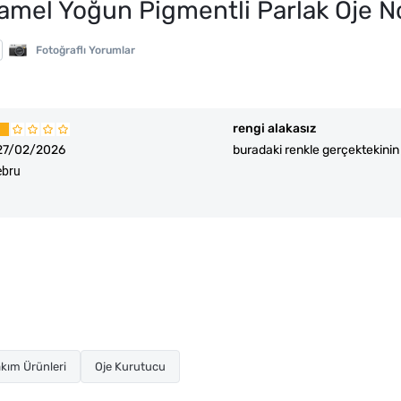
namel Yoğun Pigmentli Parlak Oje N
Fotoğraflı Yorumlar
rengi alakasız
27/02/2026
buradaki renkle gerçektekini
ebru
kım Ürünleri
Oje Kurutucu