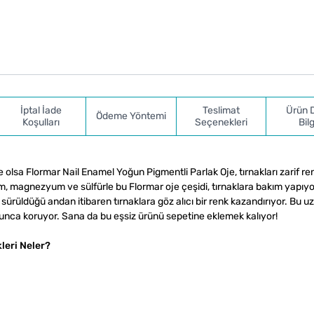
İptal İade
Teslimat
Ürün 
Ödeme Yöntemi
Koşulları
Seçenekleri
Bilg
e olsa Flormar Nail Enamel Yoğun Pigmentli Parlak Oje, tırnakları zarif re
m, magnezyum ve sülfürle bu Flormar oje çeşidi, tırnaklara bakım yapıyo
sürüldüğü andan itibaren tırnaklara göz alıcı bir renk kazandırıyor. Bu u
yunca koruyor. Sana da bu eşsiz ürünü sepetine eklemek kalıyor!
leri Neler?