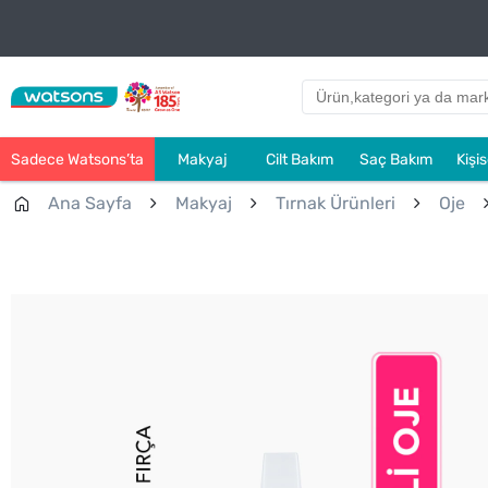
Sadece Watsons’ta
Makyaj
Cilt Bakım
Saç Bakım
Kişi
Ana Sayfa
Makyaj
Tırnak Ürünleri
Oje