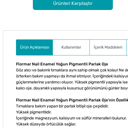
Ürünleri Karşılaştır
Ürün Açıklaması
Kullanımlar
İçerik Maddeleri
Flormar Nail Enamel Yoğun Pigmentli Parlak Oje
Göz alıcı ve bakımlı tırnaklara aynı sahip olmak çok kolay! Ne d
örterken bakım yapmayı da ihmal etmiyor. İçeriğindeki kalsiyu
güçlenmelerine yardımcı oluyor. Yüksek pigmentli yapısıyla ise 
kalıcı oje, dayanıklı yapısıyla kusursuz görünümünü günler bo
Flormar Nail Enamel Yoğun Pigmentli Parlak Oje’nin Özellik
Tırnaklara bakım yapan bir parlak bitişli oje çeşididir.
Yüksek pigmentlidir.
İçeriğinde magnezyum, kalsiyum ve sülfür mineralleri bulunur.
Yüksek düzeyde örtücülük sağlar.