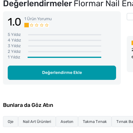
Değerlendirmeler
Flormar Nail E
1.0
1 Ürün Yorumu
5 Yıldız
4 Yıldız
3 Yıldız
2 Yıldız
1 Yıldız
Değerlendirme Ekle
Bunlara da Göz Atın
Oje
Nail Art Ürünleri
Aseton
Takma Tırnak
Tırnak Ba