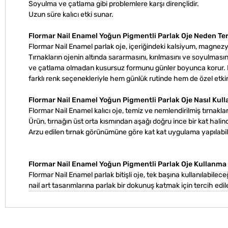
Soyulma ve çatlama gibi problemlere karşı dirençlidir.
Uzun süre kalıcı etki sunar.
Flormar Nail Enamel Yoğun Pigmentli Parlak Oje Neden Ter
Flormar Nail Enamel parlak oje, içeriğindeki kalsiyum, magnezy
Tırnakların ojenin altında sararmasını, kırılmasını ve soyulmas
ve çatlama olmadan kusursuz formunu günler boyunca korur. Bu
farklı renk seçenekleriyle hem günlük rutinde hem de özel etkinli
Flormar Nail Enamel Yoğun Pigmentli Parlak Oje Nasıl Kull
Flormar Nail Enamel kalıcı oje, temiz ve nemlendirilmiş tırnaklar
Ürün, tırnağın üst orta kısmından aşağı doğru ince bir kat halind
Arzu edilen tırnak görünümüne göre kat kat uygulama yapılabili
Flormar Nail Enamel Yoğun Pigmentli Parlak Oje Kullanma 
Flormar Nail Enamel parlak bitişli oje, tek başına kullanılabileceğ
nail art tasarımlarına parlak bir dokunuş katmak için tercih edileb