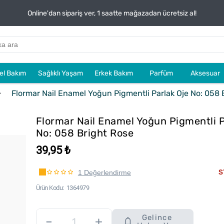
Online'dan sipariş ver, 1 saatte mağazadan ücretsiz al!
sel Bakım
Sağlıklı Yaşam
Erkek Bakım
Parfüm
Aksesuar
Flormar Nail Enamel Yoğun Pigmentli Parlak Oje No: 058 
Flormar Nail Enamel Yoğun Pigmentli P
No: 058 Bright Rose
39,95 ₺
S
1 Değerlendirme
Ürün Kodu
1364979
Gelince
–
+