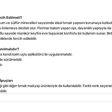
cih Edilmeli?
um ve sülfür mineralleri sayesinde ideal tırnak yapısını korumaya katkıd
ını önlemeye destek olur. Flormar bakım yapan oje, dayanıklı yapısıyla d
 sayede manikür keyfini eve taşıyarak konforlu bir kullanım sunar. Bir
klerde tercih edilebilir.
anılmalıdır?
a kendi kalın uçlu aplikatörü ile uygulanmalıdır.
e sürülmelidir.
r.
İpuçları
i gibi diğer tırnak makyajı ürünleriyle de kullanılabilir. Farklı renk seçene
ilir.