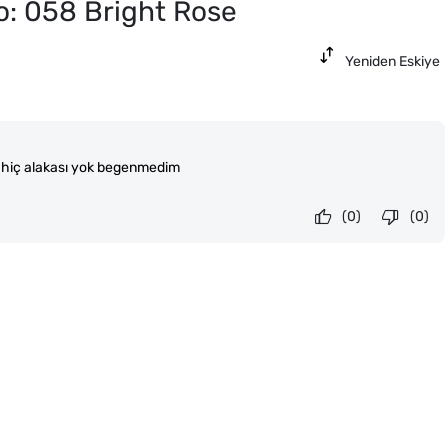
o: 058 Bright Rose
Yeniden Eskiye
n hiç alakası yok begenmedim
(0)
(0)