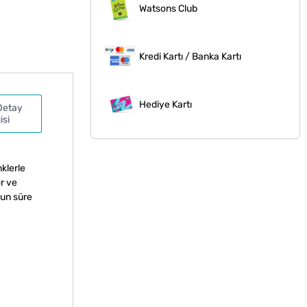
Watsons Club
Kredi Kartı / Banka Kartı
Hediye Kartı
Detay
isi
nklerle
r ve
zun süre