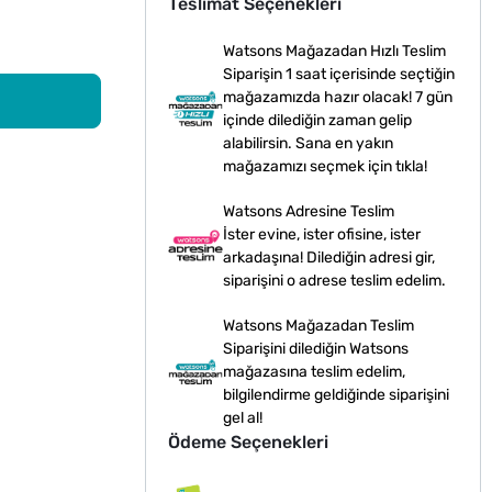
Teslimat Seçenekleri
Watsons Mağazadan Hızlı Teslim
Siparişin 1 saat içerisinde seçtiğin
mağazamızda hazır olacak! 7 gün
içinde dilediğin zaman gelip
alabilirsin. Sana en yakın
mağazamızı seçmek için tıkla!
Watsons Adresine Teslim
İster evine, ister ofisine, ister
arkadaşına! Dilediğin adresi gir,
siparişini o adrese teslim edelim.
Watsons Mağazadan Teslim
Siparişini dilediğin Watsons
mağazasına teslim edelim,
bilgilendirme geldiğinde siparişini
gel al!
Ödeme Seçenekleri